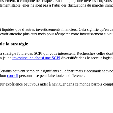
ssement, il comporte des risques. En tant que jeune investisseur, vous 
lement stable, elles ne sont pas à l’abri des fluctuations du marché immo
 liquides que d’autres investissements financiers. Cela signifie qu’en c
devoir attendre plusieurs mois pour récupérer votre investissement si vou
e la stratégie
a stratégie future des SCPI qui vous intéressent. Recherchez celles dont 
un jeune
investisseur a choisi une SCPI
diversifiée dans le secteur logi
Certains peuvent sembler insignifiants au départ mais s’accumulent ave
n bon
conseil
personnalisé peut faire toute la différence.
eur expérience peut vous aider à naviguer dans ce monde parfois complex