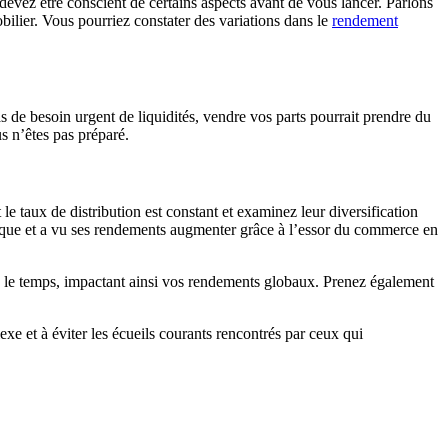
devez être conscient de certains aspects avant de vous lancer. Parlons
bilier. Vous pourriez constater des variations dans le
rendement
as de besoin urgent de liquidités, vendre vos parts pourrait prendre du
s n’êtes pas préparé.
le taux de distribution est constant et examinez leur diversification
stique et a vu ses rendements augmenter grâce à l’essor du commerce en
c le temps, impactant ainsi vos rendements globaux. Prenez également
e et à éviter les écueils courants rencontrés par ceux qui