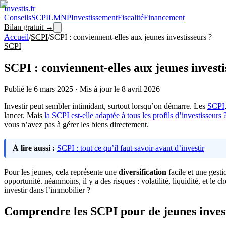
Investis
.fr
Conseils
SCPI
LMNP
Investissement
Fiscalité
Financement
Bilan gratuit →
Accueil
/
SCPI
/
SCPI : conviennent-elles aux jeunes investisseurs ?
SCPI
SCPI : conviennent-elles aux jeunes investi
Publié le
6 mars 2025
·
Mis à jour le
8 avril 2026
Investir peut sembler intimidant, surtout lorsqu’on démarre. Les
SCPI
lancer. Mais
la SCPI est-elle adaptée à tous les profils d’investisseurs 
vous n’avez pas à gérer les biens directement.
À lire aussi :
SCPI : tout ce qu’il faut savoir avant d’investir
Pour les jeunes, cela représente une
diversification
facile et une gest
opportunité. néanmoins, il y a des risques : volatilité, liquidité, et le 
investir dans l’immobilier ?
Comprendre les SCPI pour de jeunes inves