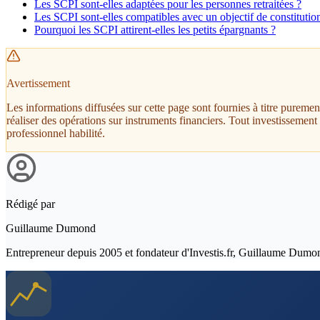
Les SCPI sont-elles adaptées pour les personnes retraitées ?
Les SCPI sont-elles compatibles avec un objectif de constitutio
Pourquoi les SCPI attirent-elles les petits épargnants ?
Avertissement
Les informations diffusées sur cette page sont fournies à titre pureme
réaliser des opérations sur instruments financiers. Tout investissemen
professionnel habilité.
Rédigé par
Guillaume Dumond
Entrepreneur depuis 2005 et fondateur d'Investis.fr, Guillaume Dumond a