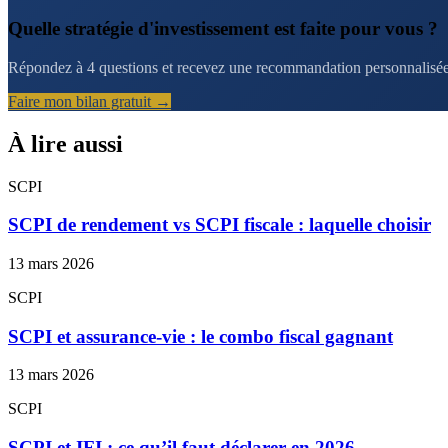
Quelle stratégie d'investissement est faite pour vous ?
Répondez à 4 questions et recevez une recommandation personnalisée 
Faire mon bilan gratuit →
À lire aussi
SCPI
SCPI de rendement vs SCPI fiscale : laquelle choisir
13 mars 2026
SCPI
SCPI et assurance-vie : le combo fiscal gagnant
13 mars 2026
SCPI
SCPI et IFI : ce qu’il faut déclarer en 2026