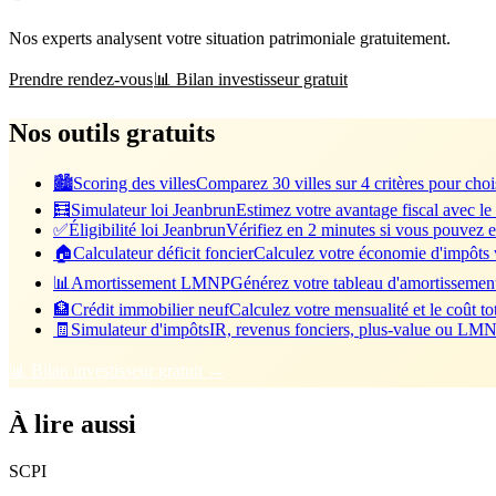
Nos experts analysent votre situation patrimoniale gratuitement.
Prendre rendez-vous
📊 Bilan investisseur gratuit
Nos outils gratuits
🏙️
Scoring des villes
Comparez 30 villes sur 4 critères pour chois
🧮
Simulateur loi Jeanbrun
Estimez votre avantage fiscal avec le
✅
Éligibilité loi Jeanbrun
Vérifiez en 2 minutes si vous pouvez e
🏠
Calculateur déficit foncier
Calculez votre économie d'impôts vi
📊
Amortissement LMNP
Générez votre tableau d'amortisseme
🏦
Crédit immobilier neuf
Calculez votre mensualité et le coût tot
🧾
Simulateur d'impôts
IR, revenus fonciers, plus-value ou LMNP
📊 Bilan investisseur gratuit →
À lire aussi
SCPI