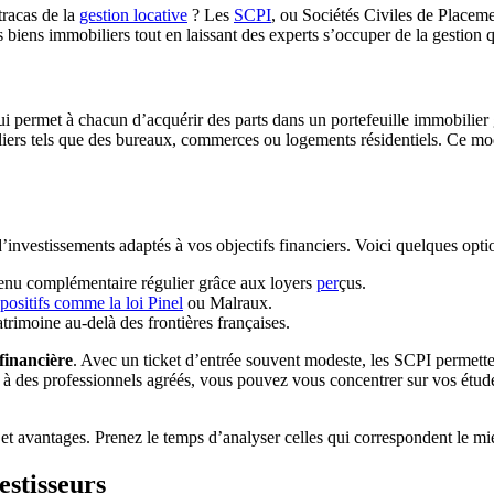
tracas de la
gestion locative
? Les
SCPI
, ou Sociétés Civiles de Placeme
s biens immobiliers tout en laissant des experts s’occuper de la gestion
permet à chacun d’acquérir des parts dans un portefeuille immobilier gé
liers tels que des bureaux, commerces ou logements résidentiels. Ce mod
 d’investissements adaptés à vos objectifs financiers. Voici quelques opti
venu complémentaire régulier grâce aux loyers
per
çus.
ispositifs comme la loi Pinel
ou Malraux.
atrimoine au-delà des frontières françaises.
 financière
. Avec un ticket d’entrée souvent modeste, les SCPI permette
 à des professionnels agréés, vous pouvez vous concentrer sur vos études,
t avantages. Prenez le temps d’analyser celles qui correspondent le mie
estisseurs