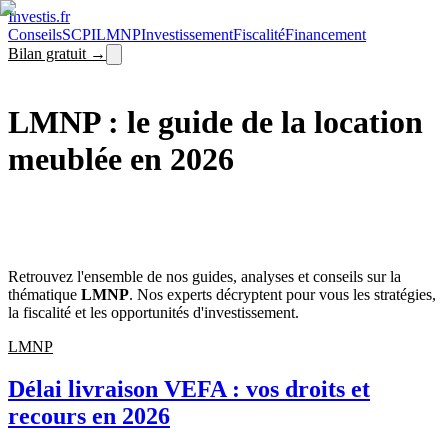
Investis
.fr
Conseils
SCPI
LMNP
Investissement
Fiscalité
Financement
Bilan gratuit →
Accueil
LMNP : le guide de la location
meublée en 2026
Tout savoir sur la location meublée non professionnelle
119
article
s
, page
1
/
10
Retrouvez l'ensemble de nos guides, analyses et conseils sur la
thématique
LMNP
. Nos experts décryptent pour vous les stratégies,
la fiscalité et les opportunités d'investissement.
LMNP
Délai livraison VEFA : vos droits et
recours en 2026