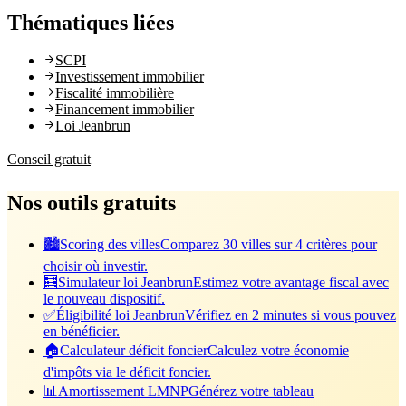
Thématiques liées
SCPI
Investissement immobilier
Fiscalité immobilière
Financement immobilier
Loi Jeanbrun
Conseil gratuit
📊 Bilan investisseur gratuit
Nos outils gratuits
🏙️
Scoring des villes
Comparez 30 villes sur 4 critères pour
choisir où investir.
🧮
Simulateur loi Jeanbrun
Estimez votre avantage fiscal avec
le nouveau dispositif.
✅
Éligibilité loi Jeanbrun
Vérifiez en 2 minutes si vous pouvez
en bénéficier.
🏠
Calculateur déficit foncier
Calculez votre économie
d'impôts via le déficit foncier.
📊
Amortissement LMNP
Générez votre tableau