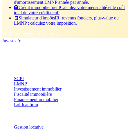
d'amortissement LMNP année par année.
🏦
Crédit immobilier neuf
Calculez votre mensualité et le coût
total de votre crédit neuf.
🧾
Simulateur d'impôts
IR, revenus fonciers, plus-value ou
LMNP : calculez votre imposition.
📊 Bilan investisseur gratuit →
Investis
.fr
Conseils indépendants en gestion de patrimoine, investissement
immobilier et optimisation fiscale.
Investissement
SCPI
LMNP
Investissement immobilier
Fiscalité immobilière
Financement immobilier
Loi Jeanbrun
Thématiques
Gestion locative