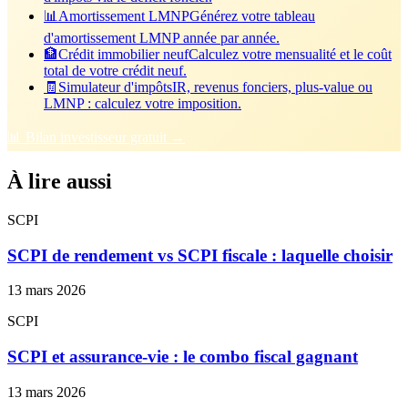
📊
Amortissement LMNP
Générez votre tableau
d'amortissement LMNP année par année.
🏦
Crédit immobilier neuf
Calculez votre mensualité et le coût
total de votre crédit neuf.
🧾
Simulateur d'impôts
IR, revenus fonciers, plus-value ou
LMNP : calculez votre imposition.
📊 Bilan investisseur gratuit →
À lire aussi
SCPI
SCPI de rendement vs SCPI fiscale : laquelle choisir
13 mars 2026
SCPI
SCPI et assurance-vie : le combo fiscal gagnant
13 mars 2026