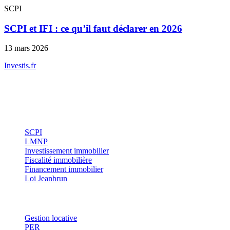
SCPI
SCPI et IFI : ce qu’il faut déclarer en 2026
13 mars 2026
Investis
.fr
Conseils indépendants en gestion de patrimoine, investissement
immobilier et optimisation fiscale.
Investissement
SCPI
LMNP
Investissement immobilier
Fiscalité immobilière
Financement immobilier
Loi Jeanbrun
Thématiques
Gestion locative
PER