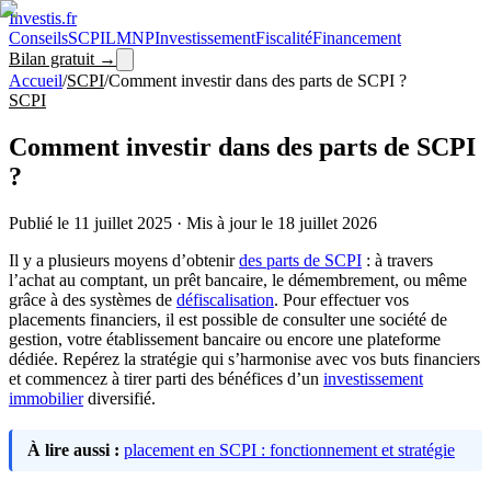
Investis
.fr
Conseils
SCPI
LMNP
Investissement
Fiscalité
Financement
Bilan gratuit →
Accueil
/
SCPI
/
Comment investir dans des parts de SCPI ?
SCPI
Comment investir dans des parts de SCPI
?
Publié le
11 juillet 2025
·
Mis à jour le
18 juillet 2026
Il y a plusieurs moyens d’obtenir
des parts de SCPI
: à travers
l’achat au comptant, un prêt bancaire, le démembrement, ou même
grâce à des systèmes de
défiscalisation
. Pour effectuer vos
placements financiers, il est possible de consulter une société de
gestion, votre établissement bancaire ou encore une plateforme
dédiée. Repérez la stratégie qui s’harmonise avec vos buts financiers
et commencez à tirer parti des bénéfices d’un
investissement
immobilier
diversifié.
À lire aussi :
placement en SCPI : fonctionnement et stratégie