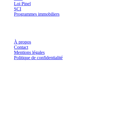
Loi Pinel
SCI
Programmes immobiliers
Où investir ?
Investis
À propos
Contact
Mentions légales
Politique de confidentialité
Investis.fr est un site d'information indépendant. Les informations
fournies sur ce site ne constituent en aucun cas des conseils en
investissement, des recommandations financières ou des incitations à
acheter ou vendre des instruments financiers. Tout investissement
comporte des risques, notamment de perte en capital.
©
2026
Investis.fr · Tous droits réservés.