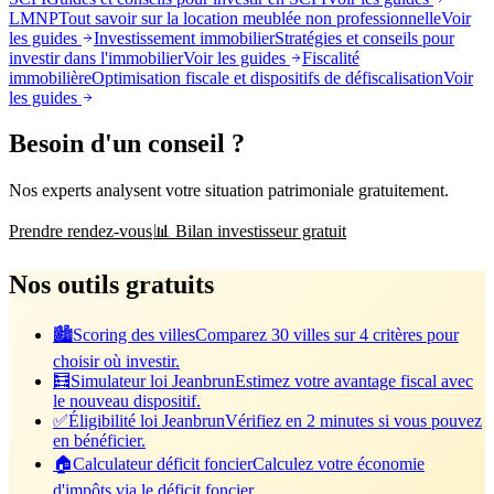
LMNP
Tout savoir sur la location meublée non professionnelle
Voir
les guides
Investissement immobilier
Stratégies et conseils pour
investir dans l'immobilier
Voir les guides
Fiscalité
immobilière
Optimisation fiscale et dispositifs de défiscalisation
Voir
les guides
Besoin d'un conseil ?
Nos experts analysent votre situation patrimoniale gratuitement.
Prendre rendez-vous
📊 Bilan investisseur gratuit
Nos outils gratuits
🏙️
Scoring des villes
Comparez 30 villes sur 4 critères pour
choisir où investir.
🧮
Simulateur loi Jeanbrun
Estimez votre avantage fiscal avec
le nouveau dispositif.
✅
Éligibilité loi Jeanbrun
Vérifiez en 2 minutes si vous pouvez
en bénéficier.
🏠
Calculateur déficit foncier
Calculez votre économie
d'impôts via le déficit foncier.