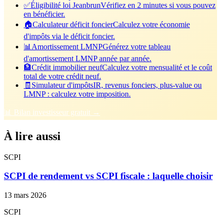
✅
Éligibilité loi Jeanbrun
Vérifiez en 2 minutes si vous pouvez
en bénéficier.
🏠
Calculateur déficit foncier
Calculez votre économie
d'impôts via le déficit foncier.
📊
Amortissement LMNP
Générez votre tableau
d'amortissement LMNP année par année.
🏦
Crédit immobilier neuf
Calculez votre mensualité et le coût
total de votre crédit neuf.
🧾
Simulateur d'impôts
IR, revenus fonciers, plus-value ou
LMNP : calculez votre imposition.
📊 Bilan investisseur gratuit →
À lire aussi
SCPI
SCPI de rendement vs SCPI fiscale : laquelle choisir
13 mars 2026
SCPI