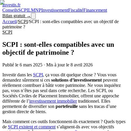
Investis
.fr
Conseils
SCPI
LMNP
Investissement
Fiscalité
Financement
Bilan gratuit →
Accueil
/
SCPI
/
SCPI : sont-elles compatibles avec un objectif de
patrimoine ?
SCPI
SCPI : sont-elles compatibles avec un
objectif de patrimoine ?
Publié le
6 mars 2025
·
Mis à jour le
8 avril 2026
Investir dans les
SCPI
, ça vous dit quelque chose ? Vous vous
demandez sûrement si ces
solutions d’investissement
peuvent
réellement contribuer à bâtir votre patrimoine. Ne vous inquiétez
pas, vous n’êtes pas seul dans cette recherche. Les SCPI, ou
Sociétés Civiles de Placement Immobilier, offrent une approche
différente de l’
investissement immobilier
traditionnel. Elles
permettent de diversifier son
portefeuille
sans les tracas d’une
gestion directe de biens.
Mais comment ces outils fonctionnent-ils exactement ? Quels types
de
SCPI existent et comment
s’alignent-ils avec vos objectifs