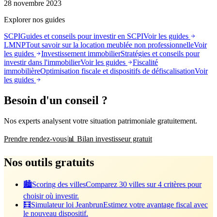
28 novembre 2023
Explorer nos guides
SCPI
Guides et conseils pour investir en SCPI
Voir les guides
LMNP
Tout savoir sur la location meublée non professionnelle
Voir
les guides
Investissement immobilier
Stratégies et conseils pour
investir dans l'immobilier
Voir les guides
Fiscalité
immobilière
Optimisation fiscale et dispositifs de défiscalisation
Voir
les guides
Besoin d'un conseil ?
Nos experts analysent votre situation patrimoniale gratuitement.
Prendre rendez-vous
📊 Bilan investisseur gratuit
Nos outils gratuits
🏙️
Scoring des villes
Comparez 30 villes sur 4 critères pour
choisir où investir.
🧮
Simulateur loi Jeanbrun
Estimez votre avantage fiscal avec
le nouveau dispositif.