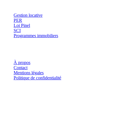
Thématiques
Gestion locative
PER
Loi Pinel
SCI
Programmes immobiliers
Où investir ?
Investis
À propos
Contact
Mentions légales
Politique de confidentialité
Investis.fr est un site d'information indépendant. Les informations
fournies sur ce site ne constituent en aucun cas des conseils en
investissement, des recommandations financières ou des incitations à
acheter ou vendre des instruments financiers. Tout investissement
comporte des risques, notamment de perte en capital.
©
2026
Investis.fr · Tous droits réservés.