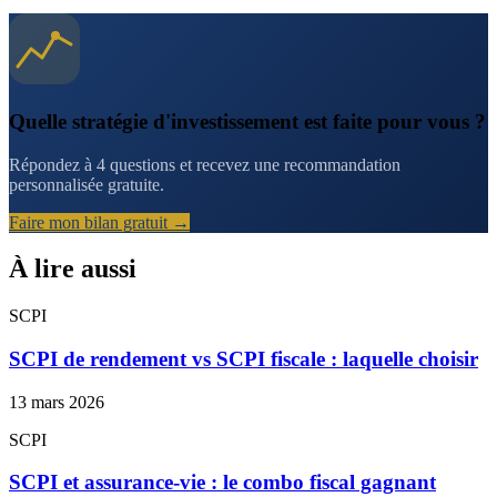
Quelle stratégie d'investissement est faite pour vous ?
Répondez à 4 questions et recevez une recommandation
personnalisée gratuite.
Faire mon bilan gratuit →
À lire aussi
SCPI
SCPI de rendement vs SCPI fiscale : laquelle choisir
13 mars 2026
SCPI
SCPI et assurance-vie : le combo fiscal gagnant