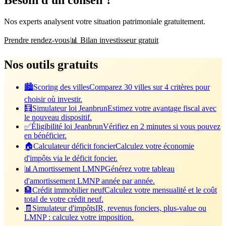
Nos experts analysent votre situation patrimoniale gratuitement.
Prendre rendez-vous
📊 Bilan investisseur gratuit
Nos outils gratuits
🏙️
Scoring des villes
Comparez 30 villes sur 4 critères pour
choisir où investir.
🧮
Simulateur loi Jeanbrun
Estimez votre avantage fiscal avec
le nouveau dispositif.
✅
Éligibilité loi Jeanbrun
Vérifiez en 2 minutes si vous pouvez
en bénéficier.
🏠
Calculateur déficit foncier
Calculez votre économie
d'impôts via le déficit foncier.
📊
Amortissement LMNP
Générez votre tableau
d'amortissement LMNP année par année.
🏦
Crédit immobilier neuf
Calculez votre mensualité et le coût
total de votre crédit neuf.
🧾
Simulateur d'impôts
IR, revenus fonciers, plus-value ou
LMNP : calculez votre imposition.