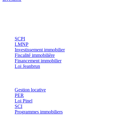
Conseils indépendants en gestion de patrimoine, investissement
immobilier et optimisation fiscale.
Investissement
SCPI
LMNP
Investissement immobilier
Fiscalité immobilière
Financement immobilier
Loi Jeanbrun
Thématiques
Gestion locative
PER
Loi Pinel
SCI
Programmes immobiliers
Où investir ?
Investis