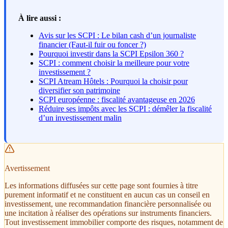
À lire aussi :
Avis sur les SCPI : Le bilan cash d’un journaliste
financier (Faut-il fuir ou foncer ?)
Pourquoi investir dans la SCPI Epsilon 360 ?
SCPI : comment choisir la meilleure pour votre
investissement ?
SCPI Atream Hôtels : Pourquoi la choisir pour
diversifier son patrimoine
SCPI européenne : fiscalité avantageuse en 2026
Réduire ses impôts avec les SCPI : démêler la fiscalité
d’un investissement malin
Avertissement
Les informations diffusées sur cette page sont fournies à titre
purement informatif et ne constituent en aucun cas un conseil en
investissement, une recommandation financière personnalisée ou
une incitation à réaliser des opérations sur instruments financiers.
Tout investissement immobilier comporte des risques, notamment de