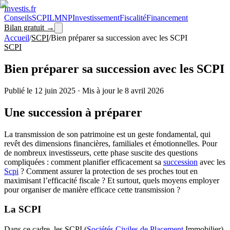
Investis
.fr
Conseils
SCPI
LMNP
Investissement
Fiscalité
Financement
Bilan gratuit →
Accueil
/
SCPI
/
Bien préparer sa succession avec les SCPI
SCPI
Bien préparer sa succession avec les SCPI
Publié le
12 juin 2025
·
Mis à jour le
8 avril 2026
Une succession à préparer
La transmission de son patrimoine est un geste fondamental, qui
revêt des dimensions financières, familiales et émotionnelles. Pour
de nombreux investisseurs, cette phase suscite des questions
compliquées : comment planifier efficacement sa
succession
avec les
Scpi
? Comment assurer la protection de ses proches tout en
maximisant l’efficacité fiscale ? Et surtout, quels moyens employer
pour organiser de manière efficace cette transmission ?
La SCPI
Dans ce cadre, les SCPI (
Sociétés Civiles de Placement
Immobilier)