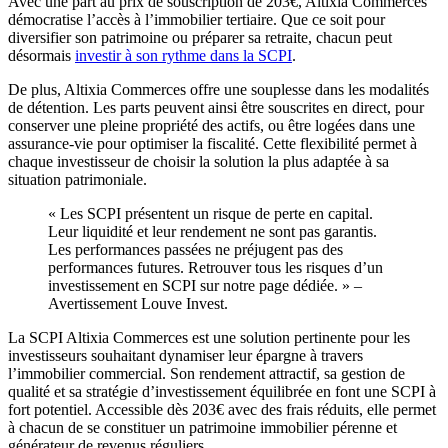
Avec une part au prix de souscription de 203€, Altixia Commerces
démocratise l’accès à l’immobilier tertiaire. Que ce soit pour
diversifier son patrimoine ou préparer sa retraite, chacun peut
désormais
investir à son rythme dans la SCPI
.
De plus, Altixia Commerces offre une souplesse dans les modalités
de détention. Les parts peuvent ainsi être souscrites en direct, pour
conserver une pleine propriété des actifs, ou être logées dans une
assurance-vie pour optimiser la fiscalité. Cette flexibilité permet à
chaque investisseur de choisir la solution la plus adaptée à sa
situation patrimoniale.
« Les SCPI présentent un risque de perte en capital.
Leur liquidité et leur rendement ne sont pas garantis.
Les performances passées ne préjugent pas des
performances futures. Retrouver tous les risques d’un
investissement en SCPI sur notre page dédiée. » –
Avertissement Louve Invest.
La SCPI Altixia Commerces est une solution pertinente pour les
investisseurs souhaitant dynamiser leur épargne à travers
l’immobilier commercial. Son rendement attractif, sa gestion de
qualité et sa stratégie d’investissement équilibrée en font une SCPI à
fort potentiel. Accessible dès 203€ avec des frais réduits, elle permet
à chacun de se constituer un patrimoine immobilier pérenne et
générateur de revenus réguliers.