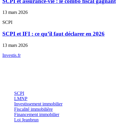
SCPI et assurance-vie : le combo fiscal gagnant
13 mars 2026
SCPI
SCPI et IFI : ce qu’il faut déclarer en 2026
13 mars 2026
Investis
.fr
Conseils indépendants en gestion de patrimoine, investissement
immobilier et optimisation fiscale.
Investissement
SCPI
LMNP
Investissement immobilier
Fiscalité immobilière
Financement immobilier
Loi Jeanbrun
Thématiques