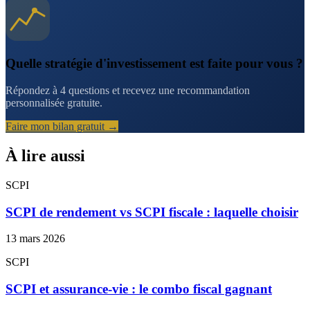
Quelle stratégie d'investissement est faite pour vous ?
Répondez à 4 questions et recevez une recommandation
personnalisée gratuite.
Faire mon bilan gratuit →
À lire aussi
SCPI
SCPI de rendement vs SCPI fiscale : laquelle choisir
13 mars 2026
SCPI
SCPI et assurance-vie : le combo fiscal gagnant