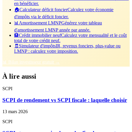
en bénéficier.
🏠
Calculateur déficit foncier
Calculez votre économie
d'impôts via le déficit foncier.
📊
Amortissement LMNP
Générez votre tableau
d'amortissement LMNP année par année.
🏦
Crédit immobilier neuf
Calculez votre mensualité et le coût
total de votre crédit neuf.
🧾
Simulateur d'impôts
IR, revenus fonciers, plus-value ou
LMNP : calculez votre imposition.
📊 Bilan investisseur gratuit →
À lire aussi
SCPI
SCPI de rendement vs SCPI fiscale : laquelle choisir
13 mars 2026
SCPI