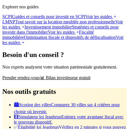
Explorer nos guides
SCPI
Guides et conseils pour investir en SCPI
Voir les guides
LMNP
Tout savoir sur la location meublée non professionnelle
Voir
les guides
Investissement immobilier
Stratégies et conseils pour
investir dans l'immobilier
Voir les guides
Fiscalité
immobilière
Optimisation fiscale et dispositifs de défiscalisation
Voir
les guides
Besoin d'un conseil ?
Nos experts analysent votre situation patrimoniale gratuitement.
Prendre rendez-vous
📊 Bilan investisseur gratuit
Nos outils gratuits
🏙️
Scoring des villes
Comparez 30 villes sur 4 critères pour
choisir où investir.
🧮
Simulateur loi Jeanbrun
Estimez votre avantage fiscal avec
le nouveau dispositif.
✅
Éligibilité loi Jeanbrun
Vérifiez en 2 minutes si vous pouvez