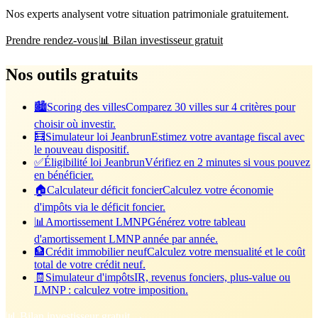
Nos experts analysent votre situation patrimoniale gratuitement.
Prendre rendez-vous
📊 Bilan investisseur gratuit
Nos outils gratuits
🏙️
Scoring des villes
Comparez 30 villes sur 4 critères pour
choisir où investir.
🧮
Simulateur loi Jeanbrun
Estimez votre avantage fiscal avec
le nouveau dispositif.
✅
Éligibilité loi Jeanbrun
Vérifiez en 2 minutes si vous pouvez
en bénéficier.
🏠
Calculateur déficit foncier
Calculez votre économie
d'impôts via le déficit foncier.
📊
Amortissement LMNP
Générez votre tableau
d'amortissement LMNP année par année.
🏦
Crédit immobilier neuf
Calculez votre mensualité et le coût
total de votre crédit neuf.
🧾
Simulateur d'impôts
IR, revenus fonciers, plus-value ou
LMNP : calculez votre imposition.
📊 Bilan investisseur gratuit →