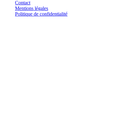
Contact
Mentions légales
Politique de confidentialité
Investis.fr est un site d'information indépendant. Les informations
fournies sur ce site ne constituent en aucun cas des conseils en
investissement, des recommandations financières ou des incitations à
acheter ou vendre des instruments financiers. Tout investissement
comporte des risques, notamment de perte en capital.
©
2026
Investis.fr · Tous droits réservés.