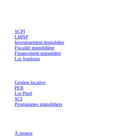
Conseils indépendants en gestion de patrimoine, investissement
immobilier et optimisation fiscale.
Investissement
SCPI
LMNP
Investissement immobilier
Fiscalité immobilière
Financement immobilier
Loi Jeanbrun
Thématiques
Gestion locative
PER
Loi Pinel
SCI
Programmes immobiliers
Où investir ?
Investis
À propos