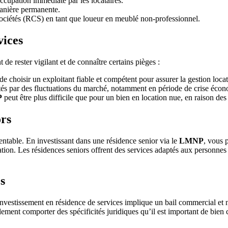
ccupation immédiate par les locataires.
manière permanente.
 sociétés (RCS) en tant que loueur en meublé non-professionnel.
vices
de rester vigilant et de connaître certains pièges :
l de choisir un exploitant fiable et compétent pour assurer la gestion locat
ctés par des fluctuations du marché, notamment en période de crise éco
P
peut être plus difficile que pour un bien en location nue, en raison des
ors
entable. En investissant dans une résidence senior via le
LMNP
, vous 
tion. Les résidences seniors offrent des services adaptés aux personnes 
s
nvestissement en résidence de services implique un bail commercial et n
ement comporter des spécificités juridiques qu’il est important de bien