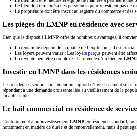
Le bien doit être meublé et équipé de manière à permettre une o
Le bien doit être loué à des personnes qui n’y résident pas de 
Le propriétaire doit être inscrit au registre du commerce et des
Les pièges du LMNP en résidence avec ser
Bien que le dispositif
LMNP
offre de nombreux avantages, il convient 
La rentabilité dépend de la qualité de l’exploitant : Il est crucia
Les loyers peuvent varier : Les loyers
per
çus peuvent être affe
La revente peut être complexe : La revente d’un bien en
LMN
Investir en LMNP dans les résidences seni
Les résidences seniors constituent un support d’investissement sûr et r
répondant à une demande croissante liée au vieillissement de la popula
locatifs stables.
Le bail commercial en résidence de service
Contrairement à un investissement
LMNP
en résidence standard, un i
notamment en matière de durée et de renouvellement, mais il peut égal