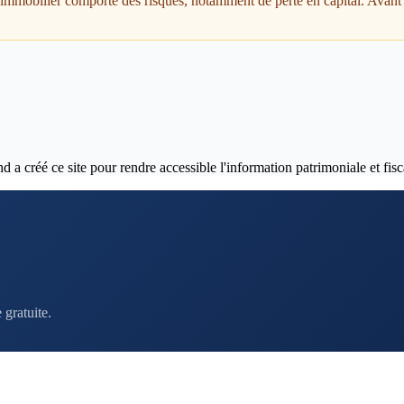
t immobilier comporte des risques, notamment de perte en capital. Avant 
 créé ce site pour rendre accessible l'information patrimoniale et fisca
gratuite.