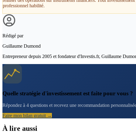
réaliser des opérations sur instruments financiers. Tout investissemen
professionnel habilité.
Rédigé par
Guillaume Dumond
Entrepreneur depuis 2005 et fondateur d'Investis.fr, Guillaume Dumond a
Quelle stratégie d'investissement est faite pour vous ?
Répondez à 4 questions et recevez une recommandation personnalisée 
Faire mon bilan gratuit →
À lire aussi