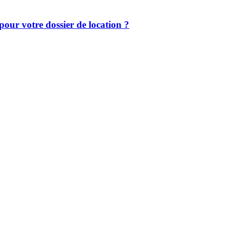
our votre dossier de location ?
ier et optimisation fiscale.