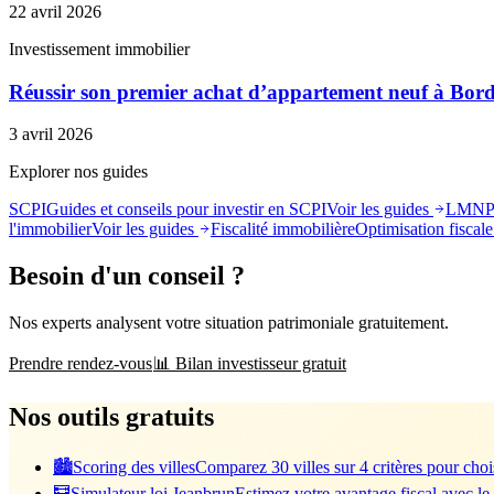
22 avril 2026
Investissement immobilier
Réussir son premier achat d’appartement neuf à Bor
3 avril 2026
Explorer nos guides
SCPI
Guides et conseils pour investir en SCPI
Voir les guides
LMN
l'immobilier
Voir les guides
Fiscalité immobilière
Optimisation fiscale 
Besoin d'un conseil ?
Nos experts analysent votre situation patrimoniale gratuitement.
Prendre rendez-vous
📊 Bilan investisseur gratuit
Nos outils gratuits
🏙️
Scoring des villes
Comparez 30 villes sur 4 critères pour chois
🧮
Simulateur loi Jeanbrun
Estimez votre avantage fiscal avec le