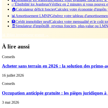
✅
Éligibilité loi Jeanbrun
Vérifiez en 2 minutes si vous pouvez e
🏠
Calculateur déficit foncier
Calculez votre économie d'impôts vi
📊
Amortissement LMNP
Générez votre tableau d'amortisseme
🏦
Crédit immobilier neuf
Calculez votre mensualité et le coût tot
🧾
Simulateur d'impôts
IR, revenus fonciers, plus-value ou LMNP
📊 Bilan investisseur gratuit →
À lire aussi
Conseils
Acheter sans terrain en 2026 : la solution des primo-a
16 juillet 2026
Conseils
Occupation anticipée gratuite : les pièges juridiques à
3 mai 2026