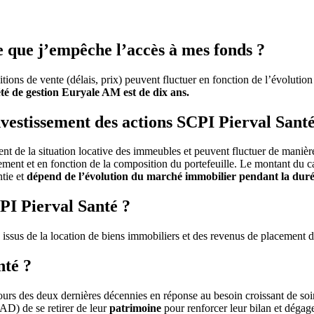
e que j’empêche l’accès à mes fonds ?
nditions de vente (délais, prix) peuvent fluctuer en fonction de l’évolu
é de gestion Euryale AM ​​est de dix ans.
nvestissement des actions SCPI Pierval Santé
nt de la situation locative des immeubles et peuvent fluctuer de manièr
ement et en fonction de la composition du portefeuille. Le montant du ca
ntie et
dépend de l’évolution du marché immobilier pendant la durée
PI Pierval Santé ?
s issus de la location de biens immobiliers et des revenus de placement 
nté ?
cours des deux dernières décennies en réponse au besoin croissant de so
AD) de se retirer de leur
patrimoine
pour renforcer leur bilan et dégage