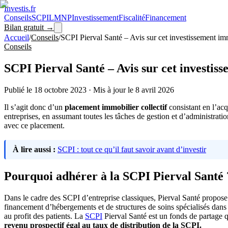
Investis
.fr
Conseils
SCPI
LMNP
Investissement
Fiscalité
Financement
Bilan gratuit →
Accueil
/
Conseils
/
SCPI Pierval Santé – Avis sur cet investissement im
Conseils
SCPI Pierval Santé – Avis sur cet investis
Publié le
18 octobre 2023
·
Mis à jour le
8 avril 2026
Il s’agit donc d’un
placement immobilier collectif
consistant en l’acq
entreprises, en assumant toutes les tâches de gestion et d’administrati
avec ce placement.
À lire aussi :
SCPI : tout ce qu’il faut savoir avant d’investir
Pourquoi adhérer à la SCPI Pierval Santé 
Dans le cadre des SCPI d’entreprise classiques, Pierval Santé propos
financement d’hébergements et de structures de soins spécialisés dan
au profit des patients. La
SCPI
Pierval Santé est un fonds de partage 
revenu prospectif égal au taux de distribution de la SCPI.