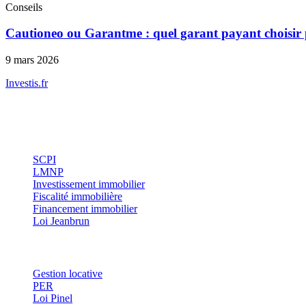
Conseils
Cautioneo ou Garantme : quel garant payant choisir p
9 mars 2026
Investis
.fr
Conseils indépendants en gestion de patrimoine, investissement immobil
Investissement
SCPI
LMNP
Investissement immobilier
Fiscalité immobilière
Financement immobilier
Loi Jeanbrun
Thématiques
Gestion locative
PER
Loi Pinel