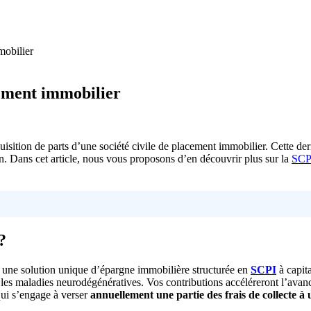
mobilier
sement immobilier
uisition de parts d’une société civile de placement immobilier. Cette der
on. Dans cet article, nous vous proposons d’en découvrir plus sur la
SCP
?
e une solution unique d’épargne immobilière structurée en
SCPI
à capita
s les maladies neurodégénératives. Vos contributions accéléreront l’ava
qui s’engage à verser
annuellement une partie des frais de collecte à