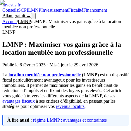
Investis
.fr
Conseils
SCPI
LMNP
Investissement
Fiscalité
Financement
Bilan gratuit →
Accueil
/
LMNP
/
LMNP : Maximiser vos gains grâce à la location
meublée non professionnelle
LMNP
LMNP : Maximiser vos gains grâce à la
location meublée non professionnelle
Publié le
6 février 2025
·
Mis à jour le
29 avril 2026
La
location meublée non professionnelle
(LMNP)
est un dispositif
fiscal particulièrement avantageux pour les investisseurs
immobiliers. Il permet de maximiser les gains en bénéficiant de
réductions d’impôts et en fixant des loyers plus élevés. Cet article
vous guide à travers les différents aspects de la LMNP, de ses
avantages fiscaux
à ses critères d’éligibilité, en passant par les
stratégies pour optimiser vos
revenus locatifs
.
À lire aussi :
régime LMNP : avantages et contraintes