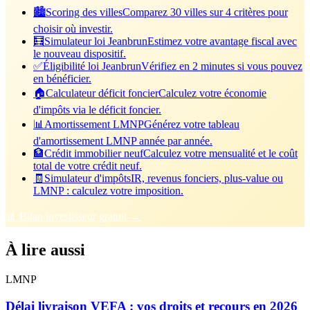
🏙️
Scoring des villes
Comparez 30 villes sur 4 critères pour
choisir où investir.
🧮
Simulateur loi Jeanbrun
Estimez votre avantage fiscal avec
le nouveau dispositif.
✅
Éligibilité loi Jeanbrun
Vérifiez en 2 minutes si vous pouvez
en bénéficier.
🏠
Calculateur déficit foncier
Calculez votre économie
d'impôts via le déficit foncier.
📊
Amortissement LMNP
Générez votre tableau
d'amortissement LMNP année par année.
🏦
Crédit immobilier neuf
Calculez votre mensualité et le coût
total de votre crédit neuf.
🧾
Simulateur d'impôts
IR, revenus fonciers, plus-value ou
LMNP : calculez votre imposition.
📊 Bilan investisseur gratuit →
À lire aussi
LMNP
Délai livraison VEFA : vos droits et recours en 2026