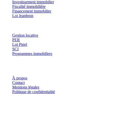
Investissement immobilier
Fiscalité immobilière
Financement immobilier
Loi Jeanbrun
Thématiques
Gestion locative
PER
Loi Pinel
SCI
Programmes immobiliers
Où investir ?
Investis
À propos
Contact
Mentions légales
Politique de confidentialité
Investis.fr est un site d'information indépendant. Les informations
fournies sur ce site ne constituent en aucun cas des conseils en
investissement, des recommandations financières ou des incitations à