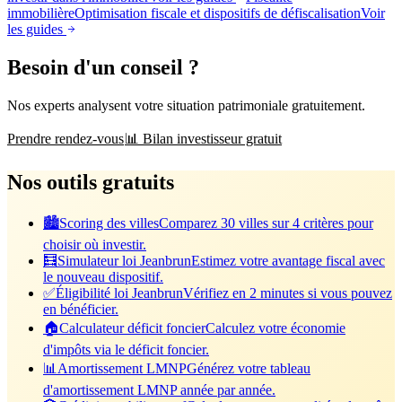
immobilière
Optimisation fiscale et dispositifs de défiscalisation
Voir
les guides
Besoin d'un conseil ?
Nos experts analysent votre situation patrimoniale gratuitement.
Prendre rendez-vous
📊 Bilan investisseur gratuit
Nos outils gratuits
🏙️
Scoring des villes
Comparez 30 villes sur 4 critères pour
choisir où investir.
🧮
Simulateur loi Jeanbrun
Estimez votre avantage fiscal avec
le nouveau dispositif.
✅
Éligibilité loi Jeanbrun
Vérifiez en 2 minutes si vous pouvez
en bénéficier.
🏠
Calculateur déficit foncier
Calculez votre économie
d'impôts via le déficit foncier.
📊
Amortissement LMNP
Générez votre tableau
d'amortissement LMNP année par année.