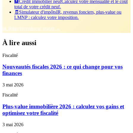
🏦
Crédit immobilier neuf
Calculez votre mensualité et le coût
total de votre crédit neuf.
🧾
Simulateur d'impôts
IR, revenus fonciers, plus-value ou
LMNP : calculez votre imposition.
📊 Bilan investisseur gratuit →
À lire aussi
Fiscalité
Nouveautés fiscales 2026 : ce qui change pour vos
finances
3 mai 2026
Fiscalité
Plus-value immobilière 2026 : calculez vos gains et
optimisez votre fiscalité
3 mai 2026