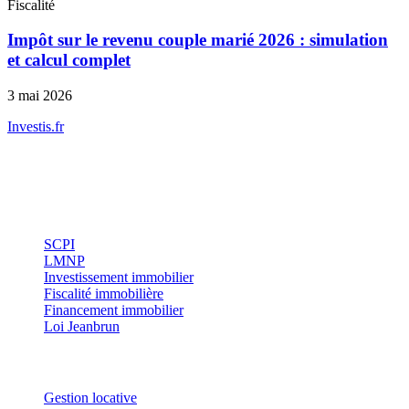
Fiscalité
Impôt sur le revenu couple marié 2026 : simulation
et calcul complet
3 mai 2026
Investis
.fr
Conseils indépendants en gestion de patrimoine, investissement
immobilier et optimisation fiscale.
Investissement
SCPI
LMNP
Investissement immobilier
Fiscalité immobilière
Financement immobilier
Loi Jeanbrun
Thématiques
Gestion locative