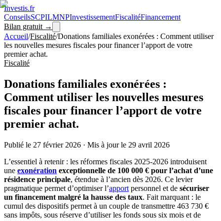
Investis
.fr
Conseils
SCPI
LMNP
Investissement
Fiscalité
Financement
Bilan gratuit →
Accueil
/
Fiscalité
/
Donations familiales exonérées : Comment utiliser
les nouvelles mesures fiscales pour financer l’apport de votre
premier achat.
Fiscalité
Donations familiales exonérées :
Comment utiliser les nouvelles mesures
fiscales pour financer l’apport de votre
premier achat.
Publié le
27 février 2026
·
Mis à jour le
29 avril 2026
L’essentiel à retenir : les réformes fiscales 2025-2026 introduisent
une
exonération
exceptionnelle de 100 000 € pour l’achat d’une
résidence principale
, étendue à l’ancien dès 2026. Ce levier
pragmatique permet d’optimiser l’
apport
personnel et de
sécuriser
un financement malgré la hausse des taux
. Fait marquant : le
cumul des dispositifs permet à un couple de transmettre 463 730 €
sans impôts, sous réserve d’utiliser les fonds sous six mois et de