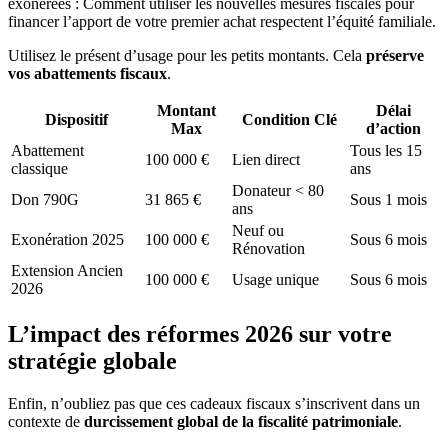
exonérées : Comment utiliser les nouvelles mesures fiscales pour
financer l’apport de votre premier achat respectent l’équité familiale.
Utilisez le présent d’usage pour les petits montants. Cela
préserve
vos abattements fiscaux
.
Montant
Délai
Dispositif
Condition Clé
Max
d’action
Abattement
Tous les 15
100 000 €
Lien direct
classique
ans
Donateur < 80
Don 790G
31 865 €
Sous 1 mois
ans
Neuf ou
Exonération 2025
100 000 €
Sous 6 mois
Rénovation
Extension Ancien
100 000 €
Usage unique
Sous 6 mois
2026
L’impact des réformes 2026 sur votre
stratégie globale
Enfin, n’oubliez pas que ces cadeaux fiscaux s’inscrivent dans un
contexte de
durcissement global de la fiscalité patrimoniale
.