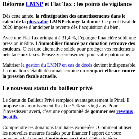
Réforme
LMNP
et Flat Tax : les points de vigilance
Dès cette année,
la réintégration des amortissements dans le
calcul de la
plus-value
LMNP change la donne
. Ce pivot fiscal de
2026 impose d’anticiper la revente dès l’acquisition du bien.
Avec une Flat Tax grimpant à 31,4 %, l’épargne financière subit une
pression inédite.
L’immobilier financé par donation retrouve des
couleurs
. C’est une alternative solide pour protéger vos rendements
nets face aux taxes. Pensez-y sérieusement pour votre patrimoine.
Maîtriser la
gestion du LMNP en cas de décès
devient indispensable.
La donation s’établit désormais comme un
rempart efficace contre
la pression fiscale actuelle
.
Le nouveau statut du bailleur privé
Le Statut du Bailleur Privé remplace avantageusement le Pinel. Il
propose un amortissement fiscal de 5 % sur vingt ans. Pour
l’investisseur averti, c’est une opportunité de
gommer ses
revenus
locatifs
.
Comprendre les donations familiales exonérées : Comment utiliser
les nouvelles mesures fiscales pour financer l’apport de votre
premier achat permet d’
optimiser ce statut
. Cette stratégie