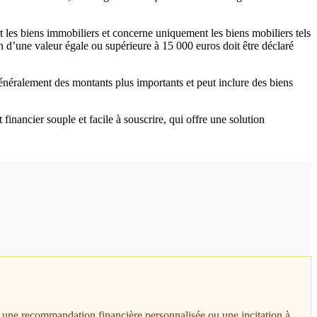
ut les biens immobiliers et concerne uniquement les biens mobiliers tels
 d’une valeur égale ou supérieure à 15 000 euros doit être déclaré
généralement des montants plus importants et peut inclure des biens
financier souple et facile à souscrire, qui offre une solution
t, une recommandation financière personnalisée ou une incitation à