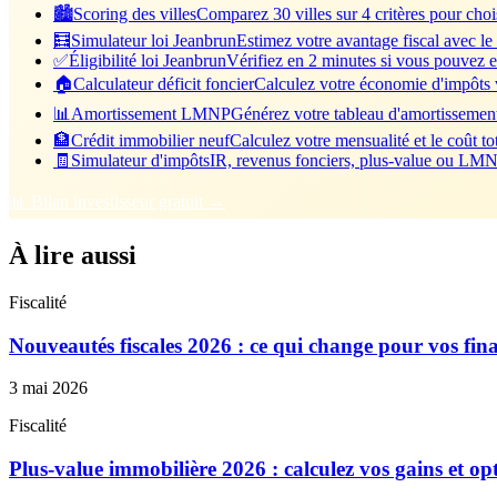
🏙️
Scoring des villes
Comparez 30 villes sur 4 critères pour chois
🧮
Simulateur loi Jeanbrun
Estimez votre avantage fiscal avec le
✅
Éligibilité loi Jeanbrun
Vérifiez en 2 minutes si vous pouvez e
🏠
Calculateur déficit foncier
Calculez votre économie d'impôts vi
📊
Amortissement LMNP
Générez votre tableau d'amortisseme
🏦
Crédit immobilier neuf
Calculez votre mensualité et le coût tot
🧾
Simulateur d'impôts
IR, revenus fonciers, plus-value ou LMNP
📊 Bilan investisseur gratuit →
À lire aussi
Fiscalité
Nouveautés fiscales 2026 : ce qui change pour vos fin
3 mai 2026
Fiscalité
Plus-value immobilière 2026 : calculez vos gains et opti