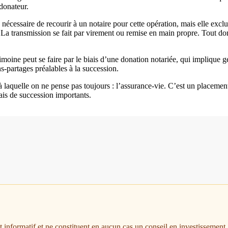
 donateur.
nécessaire de recourir à un notaire pour cette opération, mais elle excl
a transmission se fait par virement ou remise en main propre. Tout don
moine peut se faire par le biais d’une donation notariée, qui implique 
s-partages préalables à la succession.
 laquelle on ne pense pas toujours : l’assurance-vie. C’est un placement 
rais de succession importants.
nt informatif et ne constituent en aucun cas un conseil en investissemen