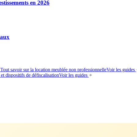
estissements en 2026
vaux
P
Tout savoir sur la location meublée non professionnelle
Voir les guides
et dispositifs de défiscalisation
Voir les guides