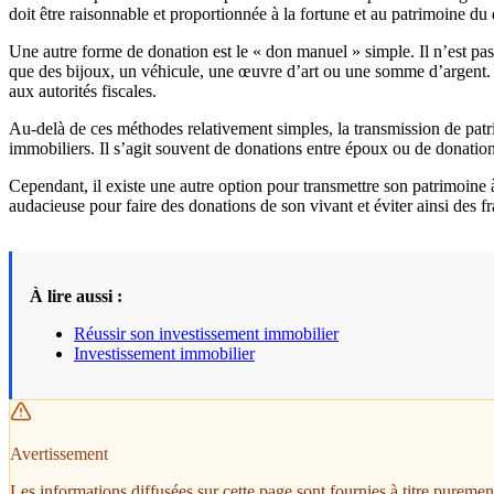
doit être raisonnable et proportionnée à la fortune et au patrimoine du
Une autre forme de donation est le « don manuel » simple. Il n’est pas 
que des bijoux, un véhicule, une œuvre d’art ou une somme d’argent. L
aux autorités fiscales.
Au-delà de ces méthodes relativement simples, la transmission de patri
immobiliers. Il s’agit souvent de donations entre époux ou de donation
Cependant, il existe une autre option pour transmettre son patrimoine à
audacieuse pour faire des donations de son vivant et éviter ainsi des f
À lire aussi :
Réussir son investissement immobilier
Investissement immobilier
Avertissement
Les informations diffusées sur cette page sont fournies à titre pureme