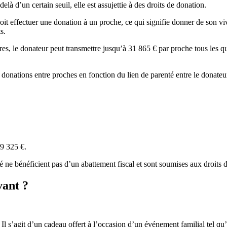
à d’un certain seuil, elle est assujettie à des droits de donation.
it effectuer une donation à un proche, ce qui signifie donner de son viva
s.
res, le donateur peut transmettre jusqu’à 31 865 € par proche tous les qui
onations entre proches en fonction du lien de parenté entre le donateur 
59 325 €.
é ne bénéficient pas d’un abattement fiscal et sont soumises aux droits 
vant ?
». Il s’agit d’un cadeau offert à l’occasion d’un événement familial tel q