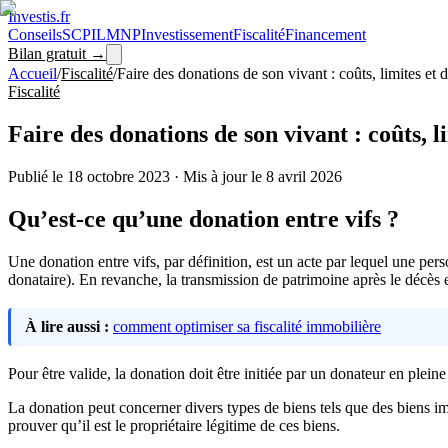
Investis
.fr
Conseils
SCPI
LMNP
Investissement
Fiscalité
Financement
Bilan gratuit →
Accueil
/
Fiscalité
/
Faire des donations de son vivant : coûts, limites et 
Fiscalité
Faire des donations de son vivant : coûts, l
Publié le
18 octobre 2023
·
Mis à jour le
8 avril 2026
Qu’est-ce qu’une donation entre vifs ?
Une donation entre vifs, par définition, est un acte par lequel une pers
donataire). En revanche, la transmission de patrimoine après le décès 
À lire aussi :
comment optimiser sa fiscalité immobilière
Pour être valide, la donation doit être initiée par un donateur en plei
La donation peut concerner divers types de biens tels que des biens imm
prouver qu’il est le propriétaire légitime de ces biens.