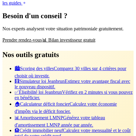
les guides
Besoin d'un conseil ?
Nos experts analysent votre situation patrimoniale gratuitement.
Prendre rendez-vous
📊 Bilan investisseur gratuit
Nos outils gratuits
🏙️
Scoring des villes
Comparez 30 villes sur 4 critères pour
choisir où investir.
🧮
Simulateur loi Jeanbrun
Estimez votre avantage fiscal avec
le nouveau dispositif.
✅
Éligibilité loi Jeanbrun
Vérifiez en 2 minutes si vous pouvez
en bénéficier.
🏠
Calculateur déficit foncier
Calculez votre économie
d'impôts via le déficit foncier.
📊
Amortissement LMNP
Générez votre tableau
d'amortissement LMNP année par année.
🏦
Crédit immobilier neuf
Calculez votre mensualité et le coût
total de votre crédit neuf.