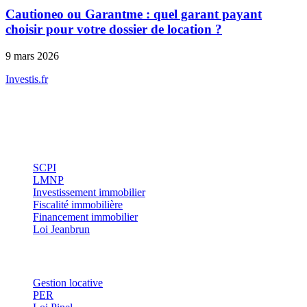
Cautioneo ou Garantme : quel garant payant
choisir pour votre dossier de location ?
9 mars 2026
Investis
.fr
Conseils indépendants en gestion de patrimoine, investissement
immobilier et optimisation fiscale.
Investissement
SCPI
LMNP
Investissement immobilier
Fiscalité immobilière
Financement immobilier
Loi Jeanbrun
Thématiques
Gestion locative
PER