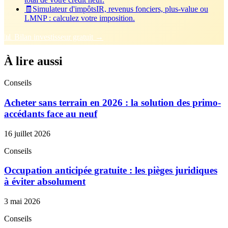
🧾
Simulateur d'impôts
IR, revenus fonciers, plus-value ou
LMNP : calculez votre imposition.
📊 Bilan investisseur gratuit →
À lire aussi
Conseils
Acheter sans terrain en 2026 : la solution des primo-
accédants face au neuf
16 juillet 2026
Conseils
Occupation anticipée gratuite : les pièges juridiques
à éviter absolument
3 mai 2026
Conseils