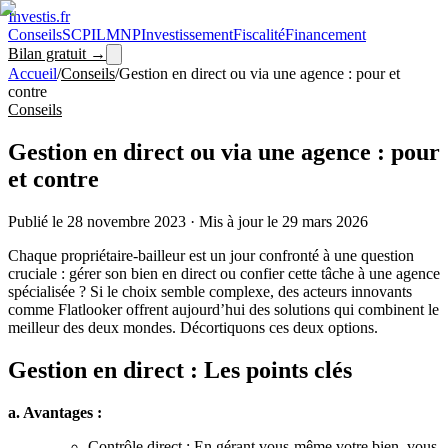
Investis
.fr
Conseils
SCPI
LMNP
Investissement
Fiscalité
Financement
Bilan gratuit →
Accueil
/
Conseils
/
Gestion en direct ou via une agence : pour et
contre
Conseils
Gestion en direct ou via une agence : pour
et contre
Publié le
28 novembre 2023
·
Mis à jour le
29 mars 2026
Chaque propriétaire-bailleur est un jour confronté à une question
cruciale : gérer son bien en direct ou confier cette tâche à une agence
spécialisée ? Si le choix semble complexe, des acteurs innovants
comme Flatlooker offrent aujourd’hui des solutions qui combinent le
meilleur des deux mondes. Décortiquons ces deux options.
Gestion en direct : Les points clés
a. Avantages :
Contrôle direct : En gérant vous-même votre bien, vous