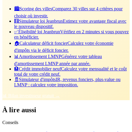
🏙️
Scoring des villes
Comparez 30 villes sur 4 critères pour
choisir où investir.
🧮
Simulateur loi Jeanbrun
Estimez votre avantage fiscal avec
le nouveau dispositif.
✅
Éligibilité loi Jeanbrun
Vérifiez en 2 minutes si vous pouvez
en bénéficier.
🏠
Calculateur déficit foncier
Calculez votre économie
d'impôts via le déficit foncier.
📊
Amortissement LMNP
Générez votre tableau
d'amortissement LMNP année par année.
🏦
Crédit immobilier neuf
Calculez votre mensualité et le coût
total de votre crédit neuf.
🧾
Simulateur d'impôts
IR, revenus fonciers, plus-value ou
LMNP : calculez votre imposition.
📊 Bilan investisseur gratuit →
À lire aussi
Conseils