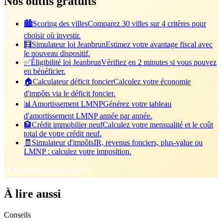
Nos outils gratuits
🏙️
Scoring des villes
Comparez 30 villes sur 4 critères pour
choisir où investir.
🧮
Simulateur loi Jeanbrun
Estimez votre avantage fiscal avec
le nouveau dispositif.
✅
Éligibilité loi Jeanbrun
Vérifiez en 2 minutes si vous pouvez
en bénéficier.
🏠
Calculateur déficit foncier
Calculez votre économie
d'impôts via le déficit foncier.
📊
Amortissement LMNP
Générez votre tableau
d'amortissement LMNP année par année.
🏦
Crédit immobilier neuf
Calculez votre mensualité et le coût
total de votre crédit neuf.
🧾
Simulateur d'impôts
IR, revenus fonciers, plus-value ou
LMNP : calculez votre imposition.
📊 Bilan investisseur gratuit →
À lire aussi
Conseils