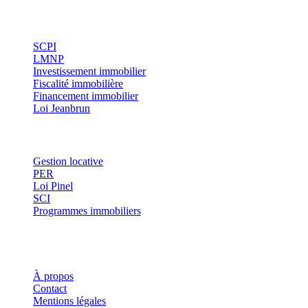
Investissement
SCPI
LMNP
Investissement immobilier
Fiscalité immobilière
Financement immobilier
Loi Jeanbrun
Thématiques
Gestion locative
PER
Loi Pinel
SCI
Programmes immobiliers
Où investir ?
Investis
À propos
Contact
Mentions légales