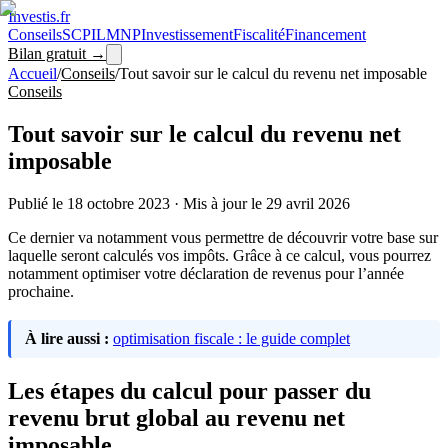
Investis
.fr
Conseils
SCPI
LMNP
Investissement
Fiscalité
Financement
Bilan gratuit →
Accueil
/
Conseils
/
Tout savoir sur le calcul du revenu net imposable
Conseils
Tout savoir sur le calcul du revenu net
imposable
Publié le
18 octobre 2023
·
Mis à jour le
29 avril 2026
Ce dernier va notamment vous permettre de découvrir votre base sur
laquelle seront calculés vos impôts. Grâce à ce calcul, vous pourrez
notamment optimiser votre déclaration de revenus pour l’année
prochaine.
À lire aussi :
optimisation fiscale : le guide complet
Les étapes du calcul pour passer du
revenu brut global au revenu net
imposable