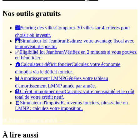
Nos outils gratuits
🏙️
Scoring des villes
Comparez 30 villes sur 4 critères pour
choisir où investir.
🧮
Simulateur loi Jeanbrun
Estimez votre avantage fiscal avec
le nouveau dispositif.
✅
Éligibilité loi Jeanbrun
Vérifiez en 2 minutes si vous pouvez
en bénéficier.
🏠
Calculateur déficit foncier
Calculez votre économie
d'impôts via le déficit foncier.
📊
Amortissement LMNP
Générez votre tableau
d'amortissement LMNP année par année.
🏦
Crédit immobilier neuf
Calculez votre mensualité et le coût
total de votre crédit neuf.
🧾
Simulateur d'impôts
IR, revenus fonciers, plus-value ou
LMNP : calculez votre imposition.
📊 Bilan investisseur gratuit →
À lire aussi