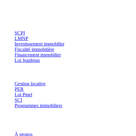
Conseils indépendants en gestion de patrimoine, investissement
immobilier et optimisation fiscale.
Investissement
SCPI
LMNP
Investissement immobilier
Fiscalité immobilière
Financement immobilier
Loi Jeanbrun
Thématiques
Gestion locative
PER
Loi Pinel
SCI
Programmes immobiliers
Où investir ?
Investis
À propos