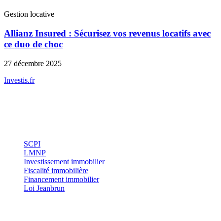
Gestion locative
Allianz Insured : Sécurisez vos revenus locatifs avec
ce duo de choc
27 décembre 2025
Investis
.fr
Conseils indépendants en gestion de patrimoine, investissement
immobilier et optimisation fiscale.
Investissement
SCPI
LMNP
Investissement immobilier
Fiscalité immobilière
Financement immobilier
Loi Jeanbrun
Thématiques