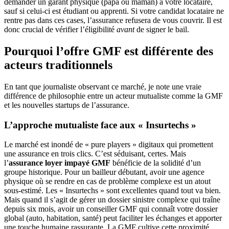
demander un garant physique (papa ou maman) à votre locataire,
sauf si celui-ci est étudiant ou apprenti. Si votre candidat locataire ne
rentre pas dans ces cases, l’assurance refusera de vous couvrir. Il est
donc crucial de vérifier l’éligibilité
avant
de signer le bail.
Pourquoi l’offre GMF est différente des
acteurs traditionnels
En tant que journaliste observant ce marché, je note une vraie
différence de philosophie entre un acteur mutualiste comme la GMF
et les nouvelles startups de l’assurance.
L’approche mutualiste face aux « Insurtechs »
Le marché est inondé de « pure players » digitaux qui promettent
une assurance en trois clics. C’est séduisant, certes. Mais
l’
assurance loyer impayé GMF
bénéficie de la solidité d’un
groupe historique. Pour un bailleur débutant, avoir une agence
physique où se rendre en cas de problème complexe est un atout
sous-estimé. Les « Insurtechs » sont excellentes quand tout va bien.
Mais quand il s’agit de gérer un dossier sinistre complexe qui traîne
depuis six mois, avoir un conseiller GMF qui connaît votre dossier
global (auto, habitation, santé) peut faciliter les échanges et apporter
une touche humaine rassurante. La GMF cultive cette proximité