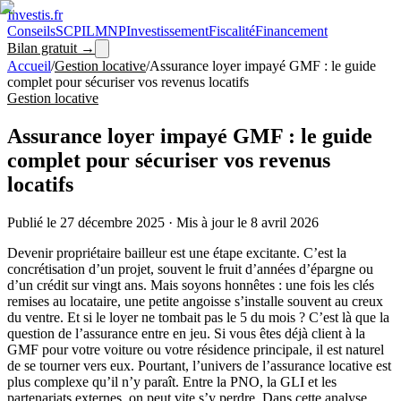
Investis
.fr
Conseils
SCPI
LMNP
Investissement
Fiscalité
Financement
Bilan gratuit →
Accueil
/
Gestion locative
/
Assurance loyer impayé GMF : le guide
complet pour sécuriser vos revenus locatifs
Gestion locative
Assurance loyer impayé GMF : le guide
complet pour sécuriser vos revenus
locatifs
Publié le
27 décembre 2025
·
Mis à jour le
8 avril 2026
Devenir propriétaire bailleur est une étape excitante. C’est la
concrétisation d’un projet, souvent le fruit d’années d’épargne ou
d’un crédit sur vingt ans. Mais soyons honnêtes : une fois les clés
remises au locataire, une petite angoisse s’installe souvent au creux
du ventre. Et si le loyer ne tombait pas le 5 du mois ? C’est là que la
question de l’assurance entre en jeu. Si vous êtes déjà client à la
GMF pour votre voiture ou votre résidence principale, il est naturel
de se tourner vers eux. Pourtant, l’univers de l’assurance locative est
plus complexe qu’il n’y paraît. Entre la PNO, la GLI et les
partenariats externes, on peut vite s’y perdre. Dans cette analyse,