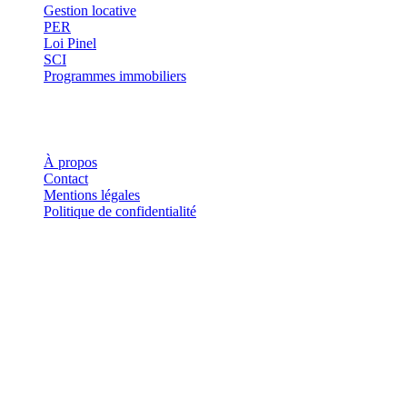
Gestion locative
PER
Loi Pinel
SCI
Programmes immobiliers
Où investir ?
Investis
À propos
Contact
Mentions légales
Politique de confidentialité
Investis.fr est un site d'information indépendant. Les informations
fournies sur ce site ne constituent en aucun cas des conseils en
investissement, des recommandations financières ou des incitations à
acheter ou vendre des instruments financiers. Tout investissement
comporte des risques, notamment de perte en capital.
©
2026
Investis.fr · Tous droits réservés.