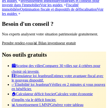
les guides
Investissement immobilier
Stratégies et conseils pour
investir dans l'immobilier
Voir les guides
Fiscalité
immobilière
Optimisation fiscale et dispositifs de défiscalisation
Voir
les guides
Besoin d'un conseil ?
Nos experts analysent votre situation patrimoniale gratuitement.
Prendre rendez-vous
📊 Bilan investisseur gratuit
Nos outils gratuits
🏙️
Scoring des villes
Comparez 30 villes sur 4 critères pour
choisir où investir.
🧮
Simulateur loi Jeanbrun
Estimez votre avantage fiscal avec
le nouveau dispositif.
✅
Éligibilité loi Jeanbrun
Vérifiez en 2 minutes si vous pouvez
en bénéficier.
🏠
Calculateur déficit foncier
Calculez votre économie
d'impôts via le déficit foncier.
📊
Amortissement LMNP
Générez votre tableau