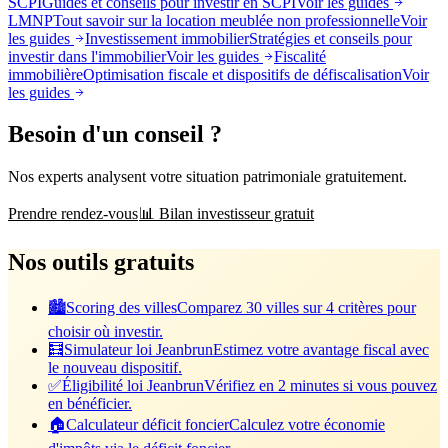
SCPI
Guides et conseils pour investir en SCPI
Voir les guides
LMNP
Tout savoir sur la location meublée non professionnelle
Voir
les guides
Investissement immobilier
Stratégies et conseils pour
investir dans l'immobilier
Voir les guides
Fiscalité
immobilière
Optimisation fiscale et dispositifs de défiscalisation
Voir
les guides
Besoin d'un conseil ?
Nos experts analysent votre situation patrimoniale gratuitement.
Prendre rendez-vous
📊 Bilan investisseur gratuit
Nos outils gratuits
🏙️
Scoring des villes
Comparez 30 villes sur 4 critères pour
choisir où investir.
🧮
Simulateur loi Jeanbrun
Estimez votre avantage fiscal avec
le nouveau dispositif.
✅
Éligibilité loi Jeanbrun
Vérifiez en 2 minutes si vous pouvez
en bénéficier.
🏠
Calculateur déficit foncier
Calculez votre économie