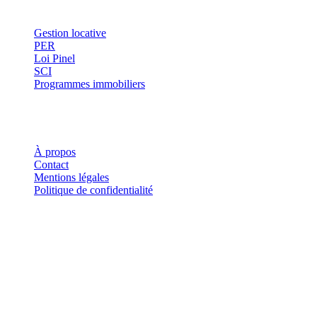
Thématiques
Gestion locative
PER
Loi Pinel
SCI
Programmes immobiliers
Où investir ?
Investis
À propos
Contact
Mentions légales
Politique de confidentialité
Investis.fr est un site d'information indépendant. Les informations
fournies sur ce site ne constituent en aucun cas des conseils en
investissement, des recommandations financières ou des incitations à
acheter ou vendre des instruments financiers. Tout investissement
comporte des risques, notamment de perte en capital.
©
2026
Investis.fr · Tous droits réservés.