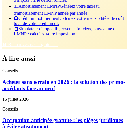
d'impôts via le déficit foncier.
📊
Amortissement LMNP
Générez votre tableau
d'amortissement LMNP année par année.
🏦
Crédit immobilier neuf
Calculez votre mensualité et le coût
total de votre crédit neuf.
🧾
Simulateur d'impôts
IR, revenus fonciers, plus-value ou
LMNP : calculez votre imposition.
📊 Bilan investisseur gratuit →
À lire aussi
Conseils
Acheter sans terrain en 2026 : la solution des primo-
accédants face au neuf
16 juillet 2026
Conseils
Occupation anticipée gratuite : les pièges juridiques
à éviter absolument