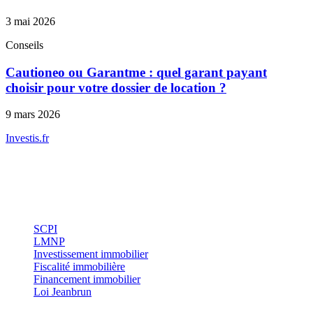
3 mai 2026
Conseils
Cautioneo ou Garantme : quel garant payant
choisir pour votre dossier de location ?
9 mars 2026
Investis
.fr
Conseils indépendants en gestion de patrimoine, investissement
immobilier et optimisation fiscale.
Investissement
SCPI
LMNP
Investissement immobilier
Fiscalité immobilière
Financement immobilier
Loi Jeanbrun