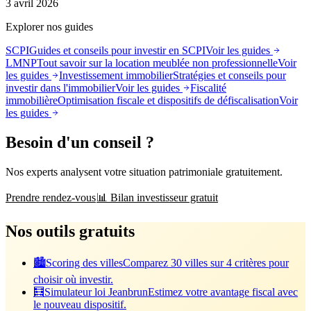
3 avril 2026
Explorer nos guides
SCPI
Guides et conseils pour investir en SCPI
Voir les guides
LMNP
Tout savoir sur la location meublée non professionnelle
Voir
les guides
Investissement immobilier
Stratégies et conseils pour
investir dans l'immobilier
Voir les guides
Fiscalité
immobilière
Optimisation fiscale et dispositifs de défiscalisation
Voir
les guides
Besoin d'un conseil ?
Nos experts analysent votre situation patrimoniale gratuitement.
Prendre rendez-vous
📊 Bilan investisseur gratuit
Nos outils gratuits
🏙️
Scoring des villes
Comparez 30 villes sur 4 critères pour
choisir où investir.
🧮
Simulateur loi Jeanbrun
Estimez votre avantage fiscal avec
le nouveau dispositif.