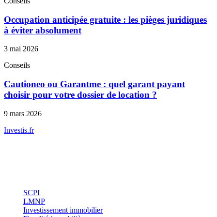
Conseils
Occupation anticipée gratuite : les pièges juridiques
à éviter absolument
3 mai 2026
Conseils
Cautioneo ou Garantme : quel garant payant
choisir pour votre dossier de location ?
9 mars 2026
Investis
.fr
Conseils indépendants en gestion de patrimoine, investissement
immobilier et optimisation fiscale.
Investissement
SCPI
LMNP
Investissement immobilier