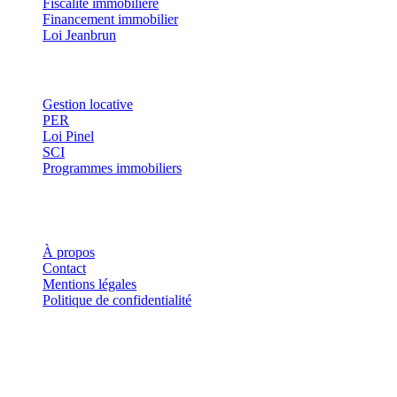
Fiscalité immobilière
Financement immobilier
Loi Jeanbrun
Thématiques
Gestion locative
PER
Loi Pinel
SCI
Programmes immobiliers
Où investir ?
Investis
À propos
Contact
Mentions légales
Politique de confidentialité
Investis.fr est un site d'information indépendant. Les informations
fournies sur ce site ne constituent en aucun cas des conseils en
investissement, des recommandations financières ou des incitations à
acheter ou vendre des instruments financiers. Tout investissement