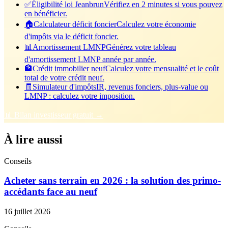
✅
Éligibilité loi Jeanbrun
Vérifiez en 2 minutes si vous pouvez
en bénéficier.
🏠
Calculateur déficit foncier
Calculez votre économie
d'impôts via le déficit foncier.
📊
Amortissement LMNP
Générez votre tableau
d'amortissement LMNP année par année.
🏦
Crédit immobilier neuf
Calculez votre mensualité et le coût
total de votre crédit neuf.
🧾
Simulateur d'impôts
IR, revenus fonciers, plus-value ou
LMNP : calculez votre imposition.
📊 Bilan investisseur gratuit →
À lire aussi
Conseils
Acheter sans terrain en 2026 : la solution des primo-
accédants face au neuf
16 juillet 2026