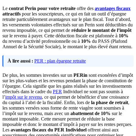
Le
contrat Perin pour votre retraite
offre des
avantages fiscaux
attractifs
pour les souscripteurs, ce qui en fait un outil d’épargne
retraite particulièrement avantageux sur le plan fiscal. Tout d’abord,
les versements volontaires effectués sur un Perin sont déductibles du
revenu imposable, ce qui permet de
réduire le montant de l’impôt
sur le revenu à payer. Cette déduction fiscale est plafonnée à
10%
du revenu d’activité professionnelle ou à
10%
du PASS (Plafond
Annuel de la Sécurité Sociale), le montant le plus élevé étant retenu.
À lire aussi :
PER : plan épargne retraite
De plus, les sommes investies sur un
PERin
sont exonérées d’impôt
sur les plus-values et les revenus pendant la phase de constitution de
l’épargne. Cela signifie que les gains réalisés sur les investissements
effectués dans le cadre du
PER
Individuel ne sont pas soumis à
l’
impôt sur le revenu
, ce qui permet de bénéficier d’une croissance
du capital à l’abri de la fiscalité. Enfin, lors de
la phase de retrait
,
les sommes versées sous forme de rente viagère sont soumises à
l’impôt sur le revenu, mais avec un
abattement de 10%
sur le
montant imposable. Cette mesure permet de réduire la base
imposable et donc le montant d’impôt à payer sur les rentes perçues.
Les
avantages fiscaux du PER Individuel
offrent ainsi aux
souscripteurs des opportunités significatives pour optimiser leur