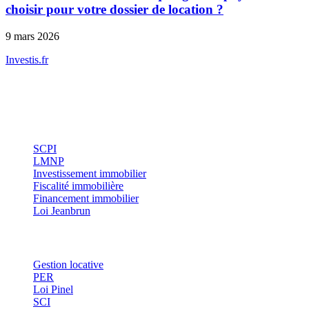
choisir pour votre dossier de location ?
9 mars 2026
Investis
.fr
Conseils indépendants en gestion de patrimoine, investissement
immobilier et optimisation fiscale.
Investissement
SCPI
LMNP
Investissement immobilier
Fiscalité immobilière
Financement immobilier
Loi Jeanbrun
Thématiques
Gestion locative
PER
Loi Pinel
SCI