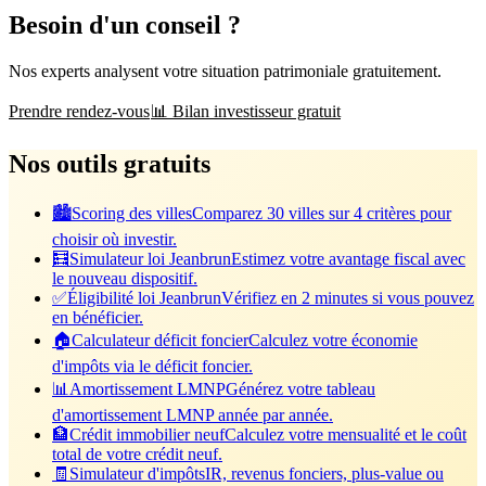
Besoin d'un conseil ?
Nos experts analysent votre situation patrimoniale gratuitement.
Prendre rendez-vous
📊 Bilan investisseur gratuit
Nos outils gratuits
🏙️
Scoring des villes
Comparez 30 villes sur 4 critères pour
choisir où investir.
🧮
Simulateur loi Jeanbrun
Estimez votre avantage fiscal avec
le nouveau dispositif.
✅
Éligibilité loi Jeanbrun
Vérifiez en 2 minutes si vous pouvez
en bénéficier.
🏠
Calculateur déficit foncier
Calculez votre économie
d'impôts via le déficit foncier.
📊
Amortissement LMNP
Générez votre tableau
d'amortissement LMNP année par année.
🏦
Crédit immobilier neuf
Calculez votre mensualité et le coût
total de votre crédit neuf.
🧾
Simulateur d'impôts
IR, revenus fonciers, plus-value ou