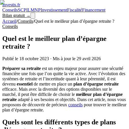
Investis
.fr
Conseils
SCPI
LMNP
Investissement
Fiscalité
Financement
Bilan gratuit →
Accueil
/
Conseils
/
Quel est le meilleur plan d’épargne retraite ?
Conseils
Quel est le meilleur plan d’épargne
retraite ?
Publié le
18 octobre 2023
·
Mis à jour le
29 avril 2026
Préparer sa retraite
est un enjeu majeur pour assurer une sécurité
financière une fois que l’on quitte la vie active. Avec l’évolution des
systèmes de retraite et l’incertitude quant à leur pérennité, il est
devenu
essentiel
de mettre en place un
plan d’épargne retraite
efficace. Mais avec la diversité des options disponibles sur le
marché, il peut être difficile de choisir le
meilleur plan d’épargne
retraite
adapté à ses besoins et objectifs. Dans cet article, nous vous
proposons de découvrir de précieux
conseils
pour trouver le meilleur
plan d’épargne retraite.
Quels sont les différents types de plans