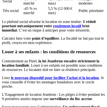
Social
marché
max)
modestes
-45 % vs
5,5 % (12 000 €
Très social
Public prioritaire
marché
max)
Le plafond social sécurise la location en zone tendue. Il
réduit
pourtant mécaniquement votre
rendement locatif
brut
immédiat
. C’est un risque à anticiper pour votre trésorerie.
Calculez bien votre
point d’équilibre
. La fiscalité ne fait pas tout le
profit, croyez-en mon expérience.
Louer à ses enfants : les conditions de ressources
Contrairement au Pinel,
la loi Jeanbrun encadre strictement la
location familiale
. Louer à ses enfants est possible sous conditions
de ressources. Le locataire doit en faire sa résidence principale.
Lisez
le nouveau dispositif pour faciliter l’achat et la location
. Je
vous conseille d’éviter les montages frauduleux avec le cercle
proche.
L’Engagement de location Jeanbrun : Les pièges à éviter pendant les
9 premières années impose une
surveillance du fisc accrue
.
Soyez transparent avec l’administration.
Un redressement fiscal