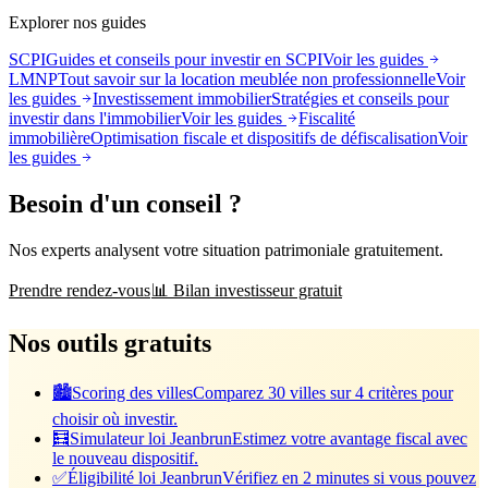
Explorer nos guides
SCPI
Guides et conseils pour investir en SCPI
Voir les guides
LMNP
Tout savoir sur la location meublée non professionnelle
Voir
les guides
Investissement immobilier
Stratégies et conseils pour
investir dans l'immobilier
Voir les guides
Fiscalité
immobilière
Optimisation fiscale et dispositifs de défiscalisation
Voir
les guides
Besoin d'un conseil ?
Nos experts analysent votre situation patrimoniale gratuitement.
Prendre rendez-vous
📊 Bilan investisseur gratuit
Nos outils gratuits
🏙️
Scoring des villes
Comparez 30 villes sur 4 critères pour
choisir où investir.
🧮
Simulateur loi Jeanbrun
Estimez votre avantage fiscal avec
le nouveau dispositif.
✅
Éligibilité loi Jeanbrun
Vérifiez en 2 minutes si vous pouvez