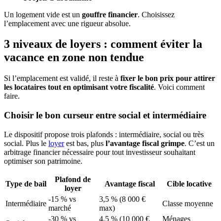
Un logement vide est un
gouffre financier
. Choisissez
l’emplacement avec une rigueur absolue.
3 niveaux de loyers : comment éviter la
vacance en zone non tendue
Si l’emplacement est validé, il reste à
fixer le bon prix pour attirer
les locataires tout en optimisant votre fiscalité
. Voici comment
faire.
Choisir le bon curseur entre social et intermédiaire
Le dispositif propose trois plafonds : intermédiaire, social ou très
social. Plus le
loyer
est bas, plus
l’avantage fiscal grimpe
. C’est un
arbitrage financier nécessaire pour tout investisseur souhaitant
optimiser son patrimoine.
Plafond de
Type de bail
Avantage fiscal
Cible locative
loyer
-15 % vs
3,5 % (8 000 €
Intermédiaire
Classe moyenne
marché
max)
-30 % vs
4,5 % (10 000 €
Ménages