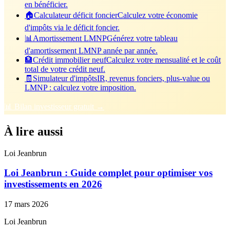
en bénéficier.
🏠
Calculateur déficit foncier
Calculez votre économie
d'impôts via le déficit foncier.
📊
Amortissement LMNP
Générez votre tableau
d'amortissement LMNP année par année.
🏦
Crédit immobilier neuf
Calculez votre mensualité et le coût
total de votre crédit neuf.
🧾
Simulateur d'impôts
IR, revenus fonciers, plus-value ou
LMNP : calculez votre imposition.
📊 Bilan investisseur gratuit →
À lire aussi
Loi Jeanbrun
Loi Jeanbrun : Guide complet pour optimiser vos
investissements en 2026
17 mars 2026
Loi Jeanbrun