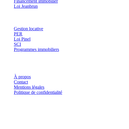
Financement immobilier
Loi Jeanbrun
Thématiques
Gestion locative
PER
Loi Pinel
SCI
Programmes immobiliers
Où investir ?
Investis
À propos
Contact
Mentions légales
Politique de confidentialité
Investis.fr est un site d'information indépendant. Les informations
fournies sur ce site ne constituent en aucun cas des conseils en
investissement, des recommandations financières ou des incitations à
acheter ou vendre des instruments financiers. Tout investissement
comporte des risques, notamment de perte en capital.