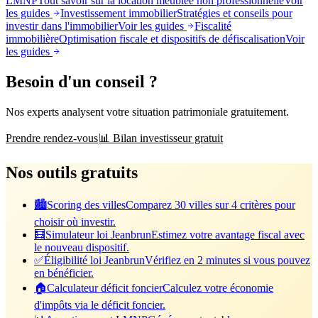
LMNP
Tout savoir sur la location meublée non professionnelle
Voir
les guides
Investissement immobilier
Stratégies et conseils pour
investir dans l'immobilier
Voir les guides
Fiscalité
immobilière
Optimisation fiscale et dispositifs de défiscalisation
Voir
les guides
Besoin d'un conseil ?
Nos experts analysent votre situation patrimoniale gratuitement.
Prendre rendez-vous
📊 Bilan investisseur gratuit
Nos outils gratuits
🏙️
Scoring des villes
Comparez 30 villes sur 4 critères pour
choisir où investir.
🧮
Simulateur loi Jeanbrun
Estimez votre avantage fiscal avec
le nouveau dispositif.
✅
Éligibilité loi Jeanbrun
Vérifiez en 2 minutes si vous pouvez
en bénéficier.
🏠
Calculateur déficit foncier
Calculez votre économie
d'impôts via le déficit foncier.