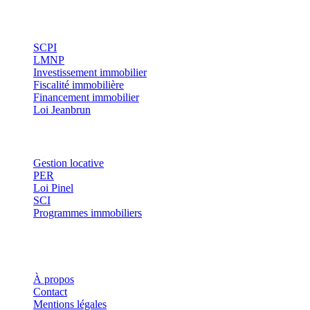
Investissement
SCPI
LMNP
Investissement immobilier
Fiscalité immobilière
Financement immobilier
Loi Jeanbrun
Thématiques
Gestion locative
PER
Loi Pinel
SCI
Programmes immobiliers
Où investir ?
Investis
À propos
Contact
Mentions légales