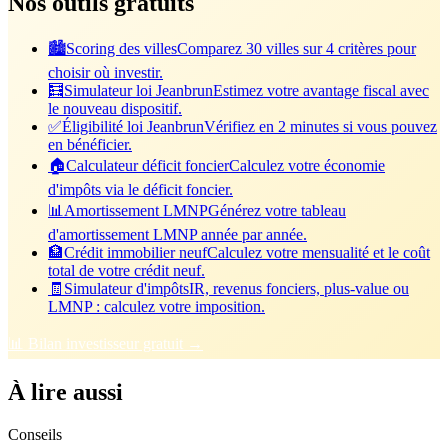
Nos outils gratuits
🏙️
Scoring des villes
Comparez 30 villes sur 4 critères pour
choisir où investir.
🧮
Simulateur loi Jeanbrun
Estimez votre avantage fiscal avec
le nouveau dispositif.
✅
Éligibilité loi Jeanbrun
Vérifiez en 2 minutes si vous pouvez
en bénéficier.
🏠
Calculateur déficit foncier
Calculez votre économie
d'impôts via le déficit foncier.
📊
Amortissement LMNP
Générez votre tableau
d'amortissement LMNP année par année.
🏦
Crédit immobilier neuf
Calculez votre mensualité et le coût
total de votre crédit neuf.
🧾
Simulateur d'impôts
IR, revenus fonciers, plus-value ou
LMNP : calculez votre imposition.
📊 Bilan investisseur gratuit →
À lire aussi
Conseils