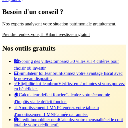
Besoin d'un conseil ?
Nos experts analysent votre situation patrimoniale gratuitement.
Prendre rendez-vous
📊 Bilan investisseur gratuit
Nos outils gratuits
🏙️
Scoring des villes
Comparez 30 villes sur 4 critères pour
choisir où investir.
🧮
Simulateur loi Jeanbrun
Estimez votre avantage fiscal avec
le nouveau dispositif.
✅
Éligibilité loi Jeanbrun
Vérifiez en 2 minutes si vous pouvez
en bénéficier.
🏠
Calculateur déficit foncier
Calculez votre économie
d'impôts via le déficit foncier.
📊
Amortissement LMNP
Générez votre tableau
d'amortissement LMNP année par année.
🏦
Crédit immobilier neuf
Calculez votre mensualité et le coût
total de votre crédit neuf.