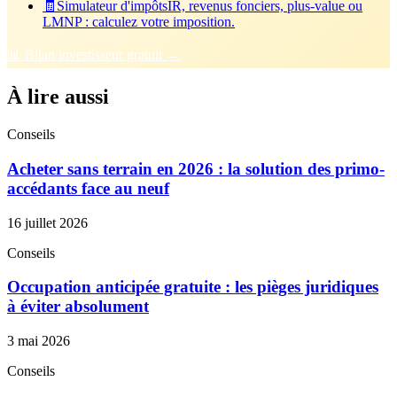
🧾
Simulateur d'impôts
IR, revenus fonciers, plus-value ou
LMNP : calculez votre imposition.
📊 Bilan investisseur gratuit →
À lire aussi
Conseils
Acheter sans terrain en 2026 : la solution des primo-
accédants face au neuf
16 juillet 2026
Conseils
Occupation anticipée gratuite : les pièges juridiques
à éviter absolument
3 mai 2026
Conseils