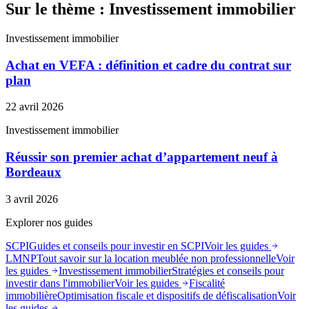
Sur le thème : Investissement immobilier
Investissement immobilier
Achat en VEFA : définition et cadre du contrat sur
plan
22 avril 2026
Investissement immobilier
Réussir son premier achat d’appartement neuf à
Bordeaux
3 avril 2026
Explorer nos guides
SCPI
Guides et conseils pour investir en SCPI
Voir les guides
LMNP
Tout savoir sur la location meublée non professionnelle
Voir
les guides
Investissement immobilier
Stratégies et conseils pour
investir dans l'immobilier
Voir les guides
Fiscalité
immobilière
Optimisation fiscale et dispositifs de défiscalisation
Voir
les guides