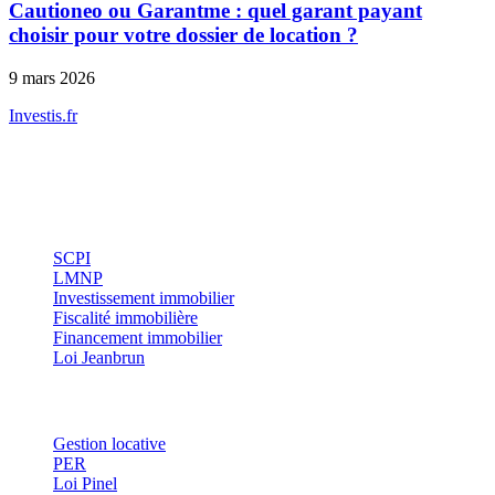
Cautioneo ou Garantme : quel garant payant
choisir pour votre dossier de location ?
9 mars 2026
Investis
.fr
Conseils indépendants en gestion de patrimoine, investissement
immobilier et optimisation fiscale.
Investissement
SCPI
LMNP
Investissement immobilier
Fiscalité immobilière
Financement immobilier
Loi Jeanbrun
Thématiques
Gestion locative
PER
Loi Pinel