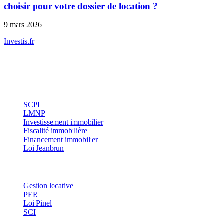
choisir pour votre dossier de location ?
9 mars 2026
Investis
.fr
Conseils indépendants en gestion de patrimoine, investissement
immobilier et optimisation fiscale.
Investissement
SCPI
LMNP
Investissement immobilier
Fiscalité immobilière
Financement immobilier
Loi Jeanbrun
Thématiques
Gestion locative
PER
Loi Pinel
SCI