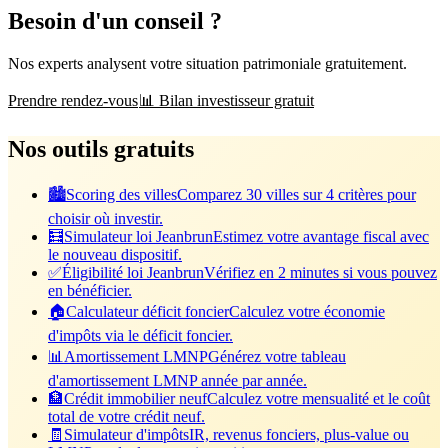
Besoin d'un conseil ?
Nos experts analysent votre situation patrimoniale gratuitement.
Prendre rendez-vous
📊 Bilan investisseur gratuit
Nos outils gratuits
🏙️
Scoring des villes
Comparez 30 villes sur 4 critères pour
choisir où investir.
🧮
Simulateur loi Jeanbrun
Estimez votre avantage fiscal avec
le nouveau dispositif.
✅
Éligibilité loi Jeanbrun
Vérifiez en 2 minutes si vous pouvez
en bénéficier.
🏠
Calculateur déficit foncier
Calculez votre économie
d'impôts via le déficit foncier.
📊
Amortissement LMNP
Générez votre tableau
d'amortissement LMNP année par année.
🏦
Crédit immobilier neuf
Calculez votre mensualité et le coût
total de votre crédit neuf.
🧾
Simulateur d'impôts
IR, revenus fonciers, plus-value ou