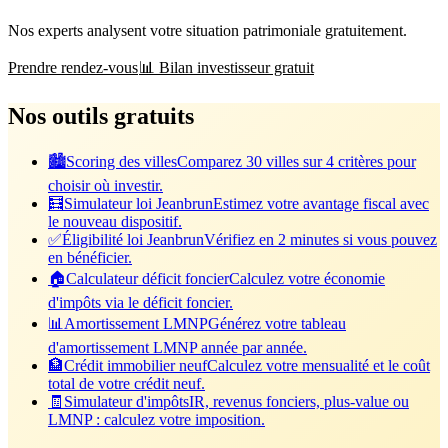
Nos experts analysent votre situation patrimoniale gratuitement.
Prendre rendez-vous
📊 Bilan investisseur gratuit
Nos outils gratuits
🏙️
Scoring des villes
Comparez 30 villes sur 4 critères pour
choisir où investir.
🧮
Simulateur loi Jeanbrun
Estimez votre avantage fiscal avec
le nouveau dispositif.
✅
Éligibilité loi Jeanbrun
Vérifiez en 2 minutes si vous pouvez
en bénéficier.
🏠
Calculateur déficit foncier
Calculez votre économie
d'impôts via le déficit foncier.
📊
Amortissement LMNP
Générez votre tableau
d'amortissement LMNP année par année.
🏦
Crédit immobilier neuf
Calculez votre mensualité et le coût
total de votre crédit neuf.
🧾
Simulateur d'impôts
IR, revenus fonciers, plus-value ou
LMNP : calculez votre imposition.