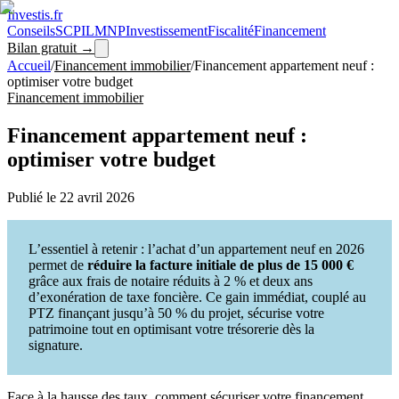
Investis
.fr
Conseils
SCPI
LMNP
Investissement
Fiscalité
Financement
Bilan gratuit →
Accueil
/
Financement immobilier
/
Financement appartement neuf :
optimiser votre budget
Financement immobilier
Financement appartement neuf :
optimiser votre budget
Publié le
22 avril 2026
L’essentiel à retenir : l’achat d’un appartement neuf en 2026
permet de
réduire la facture initiale de plus de 15 000 €
grâce aux frais de notaire réduits à 2 % et deux ans
d’exonération de taxe foncière. Ce gain immédiat, couplé au
PTZ finançant jusqu’à 50 % du projet, sécurise votre
patrimoine tout en optimisant votre trésorerie dès la
signature.
Face à la hausse des taux, comment sécuriser votre financement