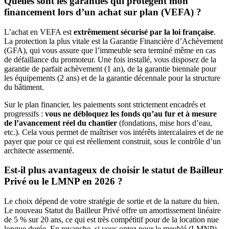
Quelles sont les garanties qui protègent mon
financement lors d’un achat sur plan (VEFA) ?
L’achat en VEFA est
extrêmement sécurisé par la loi française
.
La protection la plus vitale est la Garantie Financière d’Achèvement
(GFA), qui vous assure que l’immeuble sera terminé même en cas
de défaillance du promoteur. Une fois installé, vous disposez de la
garantie de parfait achèvement (1 an), de la garantie biennale pour
les équipements (2 ans) et de la garantie décennale pour la structure
du bâtiment.
Sur le plan financier, les paiements sont strictement encadrés et
progressifs :
vous ne débloquez les fonds qu’au fur et à mesure
de l’avancement réel du chantier
(fondations, mise hors d’eau,
etc.). Cela vous permet de maîtriser vos intérêts intercalaires et de ne
payer que pour ce qui est réellement construit, sous le contrôle d’un
architecte assermenté.
Est-il plus avantageux de choisir le statut de Bailleur
Privé ou le LMNP en 2026 ?
Le choix dépend de votre stratégie de sortie et de la nature du bien.
Le nouveau Statut du Bailleur Privé offre un amortissement linéaire
de 5 % sur 20 ans, ce qui est très compétitif pour de la location nue
longue durée. En revanche, si vous optez pour le meublé (LMNP),