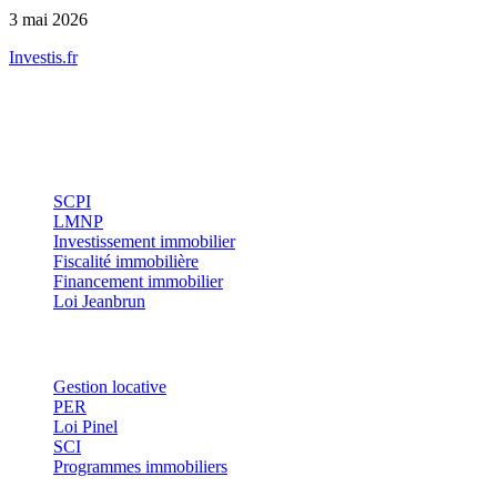
3 mai 2026
Investis
.fr
Conseils indépendants en gestion de patrimoine, investissement
immobilier et optimisation fiscale.
Investissement
SCPI
LMNP
Investissement immobilier
Fiscalité immobilière
Financement immobilier
Loi Jeanbrun
Thématiques
Gestion locative
PER
Loi Pinel
SCI
Programmes immobiliers
Où investir ?