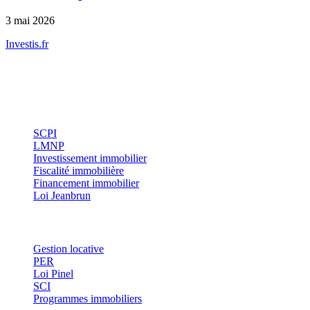
3 mai 2026
Investis
.fr
Conseils indépendants en gestion de patrimoine, investissement
immobilier et optimisation fiscale.
Investissement
SCPI
LMNP
Investissement immobilier
Fiscalité immobilière
Financement immobilier
Loi Jeanbrun
Thématiques
Gestion locative
PER
Loi Pinel
SCI
Programmes immobiliers