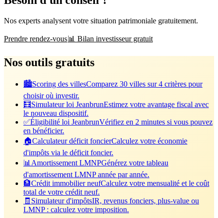
Nos experts analysent votre situation patrimoniale gratuitement.
Prendre rendez-vous
📊 Bilan investisseur gratuit
Nos outils gratuits
🏙️
Scoring des villes
Comparez 30 villes sur 4 critères pour
choisir où investir.
🧮
Simulateur loi Jeanbrun
Estimez votre avantage fiscal avec
le nouveau dispositif.
✅
Éligibilité loi Jeanbrun
Vérifiez en 2 minutes si vous pouvez
en bénéficier.
🏠
Calculateur déficit foncier
Calculez votre économie
d'impôts via le déficit foncier.
📊
Amortissement LMNP
Générez votre tableau
d'amortissement LMNP année par année.
🏦
Crédit immobilier neuf
Calculez votre mensualité et le coût
total de votre crédit neuf.
🧾
Simulateur d'impôts
IR, revenus fonciers, plus-value ou
LMNP : calculez votre imposition.