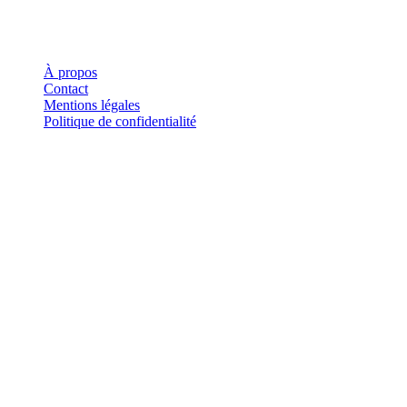
Où investir ?
Investis
À propos
Contact
Mentions légales
Politique de confidentialité
Investis.fr est un site d'information indépendant. Les informations
fournies sur ce site ne constituent en aucun cas des conseils en
investissement, des recommandations financières ou des incitations à
acheter ou vendre des instruments financiers. Tout investissement
comporte des risques, notamment de perte en capital.
©
2026
Investis.fr · Tous droits réservés.