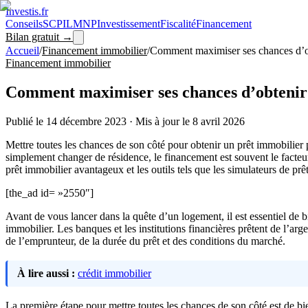
Investis
.fr
Conseils
SCPI
LMNP
Investissement
Fiscalité
Financement
Bilan gratuit →
Accueil
/
Financement immobilier
/
Comment maximiser ses chances d’ob
Financement immobilier
Comment maximiser ses chances d’obtenir 
Publié le
14 décembre 2023
·
Mis à jour le
8 avril 2026
Mettre toutes les chances de son côté pour obtenir un prêt immobilier
simplement changer de résidence, le financement est souvent le facteur
prêt immobilier avantageux et les outils tels que les simulateurs de p
[the_ad id= »2550″]
Avant de vous lancer dans la quête d’un logement, il est essentiel de b
immobilier. Les banques et les institutions financières prêtent de l’ar
de l’emprunteur, de la durée du prêt et des conditions du marché.
À lire aussi :
crédit immobilier
La première étape pour mettre toutes les chances de son côté est de b