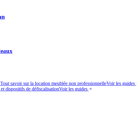
an
deaux
P
Tout savoir sur la location meublée non professionnelle
Voir les guides
et dispositifs de défiscalisation
Voir les guides