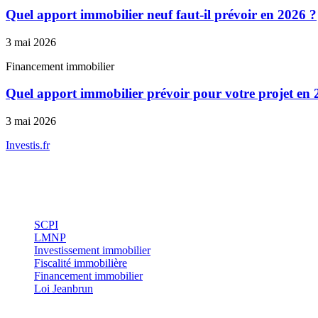
Quel apport immobilier neuf faut-il prévoir en 2026 ?
3 mai 2026
Financement immobilier
Quel apport immobilier prévoir pour votre projet en 
3 mai 2026
Investis
.fr
Conseils indépendants en gestion de patrimoine, investissement immobil
Investissement
SCPI
LMNP
Investissement immobilier
Fiscalité immobilière
Financement immobilier
Loi Jeanbrun
Thématiques