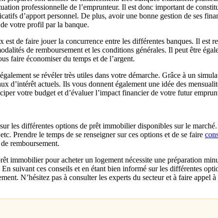
situation professionnelle de l’emprunteur. Il est donc important de consti
stificatifs d’apport personnel. De plus, avoir une bonne gestion de ses fi
de votre profil par la banque.
x est de faire jouer la concurrence entre les différentes banques. Il es
s modalités de remboursement et les conditions générales. Il peut être éga
us faire économiser du temps et de l’argent.
 également se révéler très utiles dans votre démarche. Grâce à un simulat
taux d’intérêt actuels. Ils vous donnent également une idée des mensualit
ciper votre budget et d’évaluer l’impact financier de votre futur emprun
sur les différentes options de prêt immobilier disponibles sur le marché.
t, etc. Prendre le temps de se renseigner sur ces options et de se faire
cons
té de remboursement.
prêt immobilier pour acheter un logement nécessite une préparation minut
ier. En suivant ces conseils et en étant bien informé sur les différentes 
ement. N’hésitez pas à consulter les experts du secteur et à faire appe