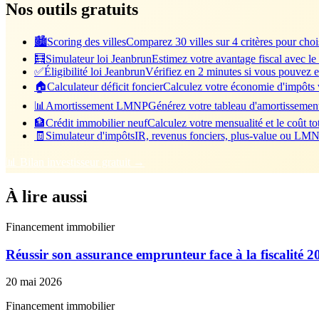
Nos outils gratuits
🏙️
Scoring des villes
Comparez 30 villes sur 4 critères pour chois
🧮
Simulateur loi Jeanbrun
Estimez votre avantage fiscal avec le
✅
Éligibilité loi Jeanbrun
Vérifiez en 2 minutes si vous pouvez e
🏠
Calculateur déficit foncier
Calculez votre économie d'impôts vi
📊
Amortissement LMNP
Générez votre tableau d'amortisseme
🏦
Crédit immobilier neuf
Calculez votre mensualité et le coût tot
🧾
Simulateur d'impôts
IR, revenus fonciers, plus-value ou LMNP
📊 Bilan investisseur gratuit →
À lire aussi
Financement immobilier
Réussir son assurance emprunteur face à la fiscalité 2
20 mai 2026
Financement immobilier