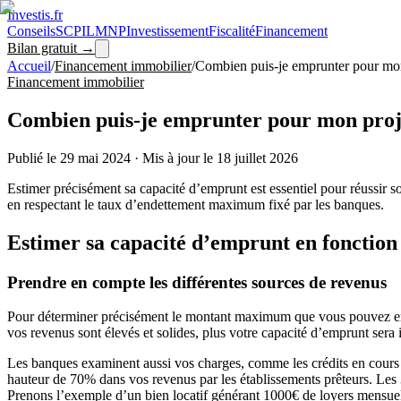
Investis
.fr
Conseils
SCPI
LMNP
Investissement
Fiscalité
Financement
Bilan gratuit →
Accueil
/
Financement immobilier
/
Combien puis-je emprunter pour mon
Financement immobilier
Combien puis-je emprunter pour mon proj
Publié le
29 mai 2024
·
Mis à jour le
18 juillet 2026
Estimer précisément sa capacité d’emprunt est essentiel pour réussir s
en respectant le taux d’endettement maximum fixé par les banques.
Estimer sa capacité d’emprunt en fonction
Prendre en compte les différentes sources de revenus
Pour déterminer précisément le montant maximum que vous pouvez empr
vos revenus sont élevés et solides, plus votre capacité d’emprunt sera 
Les banques examinent aussi vos charges, comme les crédits en cours 
hauteur de 70% dans vos revenus par les établissements prêteurs. Les
Prenons l’exemple d’un bien locatif générant 1000€ de loyers mensuels