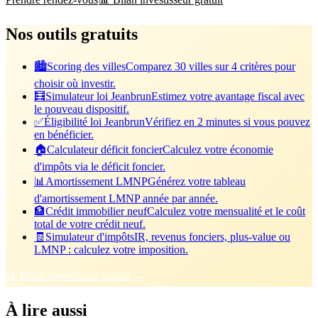
Nos outils gratuits
🏙️
Scoring des villes
Comparez 30 villes sur 4 critères pour
choisir où investir.
🧮
Simulateur loi Jeanbrun
Estimez votre avantage fiscal avec
le nouveau dispositif.
✅
Éligibilité loi Jeanbrun
Vérifiez en 2 minutes si vous pouvez
en bénéficier.
🏠
Calculateur déficit foncier
Calculez votre économie
d'impôts via le déficit foncier.
📊
Amortissement LMNP
Générez votre tableau
d'amortissement LMNP année par année.
🏦
Crédit immobilier neuf
Calculez votre mensualité et le coût
total de votre crédit neuf.
🧾
Simulateur d'impôts
IR, revenus fonciers, plus-value ou
LMNP : calculez votre imposition.
📊 Bilan investisseur gratuit →
À lire aussi