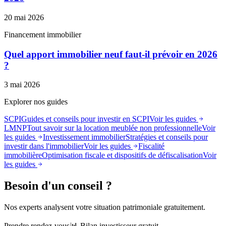
20 mai 2026
Financement immobilier
Quel apport immobilier neuf faut-il prévoir en 2026
?
3 mai 2026
Explorer nos guides
SCPI
Guides et conseils pour investir en SCPI
Voir les guides
LMNP
Tout savoir sur la location meublée non professionnelle
Voir
les guides
Investissement immobilier
Stratégies et conseils pour
investir dans l'immobilier
Voir les guides
Fiscalité
immobilière
Optimisation fiscale et dispositifs de défiscalisation
Voir
les guides
Besoin d'un conseil ?
Nos experts analysent votre situation patrimoniale gratuitement.
Prendre rendez-vous
📊 Bilan investisseur gratuit