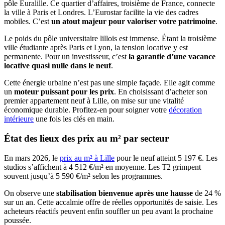
pôle Euralille. Ce quartier d’affaires, troisième de France, connecte
la ville à Paris et Londres. L’Eurostar facilite la vie des cadres
mobiles. C’est
un atout majeur pour valoriser votre patrimoine
.
Le poids du pôle universitaire lillois est immense. Étant la troisième
ville étudiante après Paris et Lyon, la tension locative y est
permanente. Pour un investisseur, c’est
la garantie d’une vacance
locative quasi nulle dans le neuf
.
Cette énergie urbaine n’est pas une simple façade. Elle agit comme
un
moteur puissant pour les prix
. En choisissant d’acheter son
premier appartement neuf à Lille, on mise sur une vitalité
économique durable. Profitez-en pour soigner votre
décoration
intérieure
une fois les clés en main.
État des lieux des prix au m² par secteur
En mars 2026, le
prix au m² à Lille
pour le neuf atteint 5 197 €. Les
studios s’affichent à 4 512 €/m² en moyenne. Les T2 grimpent
souvent jusqu’à 5 590 €/m² selon les programmes.
On observe une
stabilisation bienvenue après une hausse
de 24 %
sur un an. Cette accalmie offre de réelles opportunités de saisie. Les
acheteurs réactifs peuvent enfin souffler un peu avant la prochaine
poussée.