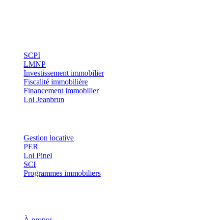
Conseils indépendants en gestion de patrimoine, investissement
immobilier et optimisation fiscale.
Investissement
SCPI
LMNP
Investissement immobilier
Fiscalité immobilière
Financement immobilier
Loi Jeanbrun
Thématiques
Gestion locative
PER
Loi Pinel
SCI
Programmes immobiliers
Où investir ?
Investis
À propos