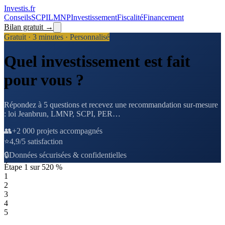
Investis
.fr
Conseils
SCPI
LMNP
Investissement
Fiscalité
Financement
Bilan gratuit →
Gratuit · 3 minutes · Personnalisé
Quel investissement est fait
pour vous ?
Répondez à 5 questions et recevez une recommandation sur-mesure
: loi Jeanbrun, LMNP, SCPI, PER…
👥
+2 000 projets accompagnés
⭐
4,9/5 satisfaction
🔒
Données sécurisées & confidentielles
Étape
1
sur
5
20
%
1
2
3
4
5