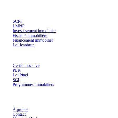
immobilier et optimisation fiscale.
Investissement
SCPI
LMNP
Investissement immobilier
Fiscalité immobilière
Financement immobilier
Loi Jeanbrun
Thématiques
Gestion locative
PER
Loi Pinel
SCI
Programmes immobiliers
Où investir ?
Investis
À propos
Contact