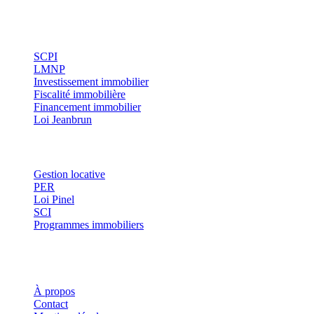
immobilier et optimisation fiscale.
Investissement
SCPI
LMNP
Investissement immobilier
Fiscalité immobilière
Financement immobilier
Loi Jeanbrun
Thématiques
Gestion locative
PER
Loi Pinel
SCI
Programmes immobiliers
Où investir ?
Investis
À propos
Contact