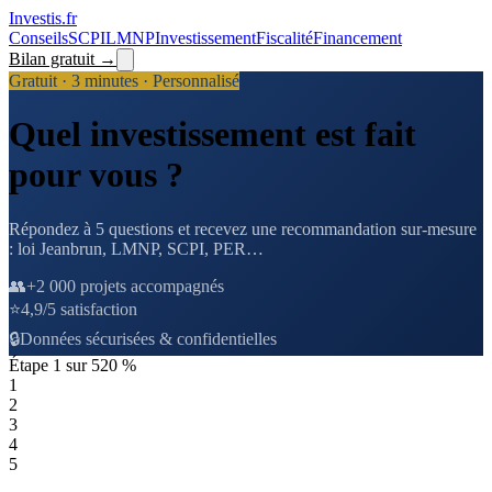
Investis
.fr
Conseils
SCPI
LMNP
Investissement
Fiscalité
Financement
Bilan gratuit →
Gratuit · 3 minutes · Personnalisé
Quel investissement est fait
pour vous ?
Répondez à 5 questions et recevez une recommandation sur-mesure
: loi Jeanbrun, LMNP, SCPI, PER…
👥
+2 000 projets accompagnés
⭐
4,9/5 satisfaction
🔒
Données sécurisées & confidentielles
Étape
1
sur
5
20
%
1
2
3
4
5